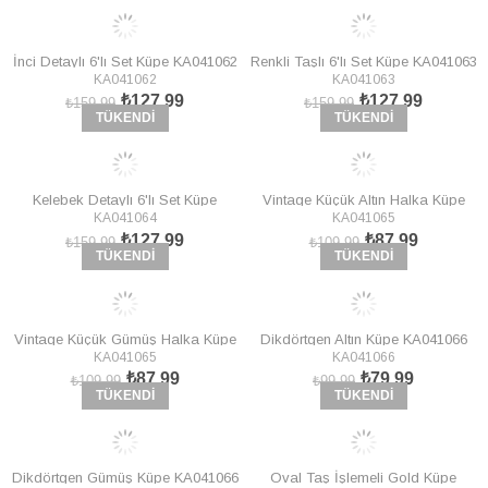
İnci Detaylı 6'lı Set Küpe KA041062
Renkli Taşlı 6'lı Set Küpe KA041063
KA041062
KA041063
₺127,99
₺127,99
₺159,99
₺159,99
TÜKENDI
TÜKENDI
Kelebek Detaylı 6'lı Set Küpe
Vintage Küçük Altın Halka Küpe
KA041064
KA041065
KA041064
KA041065
₺127,99
₺87,99
₺159,99
₺109,99
TÜKENDI
TÜKENDI
Vintage Küçük Gümüş Halka Küpe
Dikdörtgen Altın Küpe KA041066
KA041065
KA041066
KA041065
₺87,99
₺79,99
₺109,99
₺99,99
TÜKENDI
TÜKENDI
Dikdörtgen Gümüş Küpe KA041066
Oval Taş İşlemeli Gold Küpe