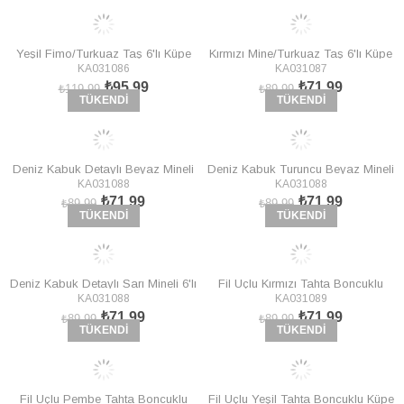
Yeşil Fimo/Turkuaz Taş 6'lı Küpe
Kırmızı Mine/Turkuaz Taş 6'lı Küpe
KA031086
KA031087
KA031086
KA031087
₺95,99
₺71,99
₺119,99
₺89,99
TÜKENDI
TÜKENDI
Deniz Kabuk Detaylı Beyaz Mineli
Deniz Kabuk Turuncu Beyaz Mineli
KA031088
KA031088
6'lı Küpe KA031088
6'lı Küpe KA031088
₺71,99
₺71,99
₺89,99
₺89,99
TÜKENDI
TÜKENDI
Deniz Kabuk Detaylı Sarı Mineli 6'lı
Fil Uçlu Kırmızı Tahta Boncuklu
KA031088
KA031089
Küpe KA031088
Küpe KA031089
₺71,99
₺71,99
₺89,99
₺89,99
TÜKENDI
TÜKENDI
Fil Uçlu Pembe Tahta Boncuklu
Fil Uçlu Yeşil Tahta Boncuklu Küpe