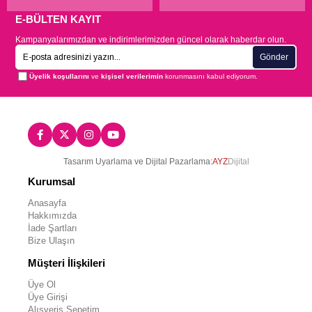
E-BÜLTEN KAYIT
Kampanyalarımızdan ve indirimlerimizden güncel olarak haberdar olun.
Gönder
Üyelik koşullarını
ve
kişisel verilerimin
korunmasını kabul ediyorum.
Tasarım Uyarlama ve Dijital Pazarlama:
AYZ
Dijital
Kurumsal
Anasayfa
Hakkımızda
İade Şartları
Bize Ulaşın
Müşteri İlişkileri
Üye Ol
Üye Girişi
Alışveriş Sepetim