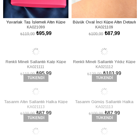
Yuvarlak Taş İşlemeli Altın Küpe
Büyük Oval İnci Küpe Altın Detaylı
KA021099
KA021109
KA021099
KA021109
₺95,99
₺87,99
₺119,99
₺109,99
Renkli Mineli Sallantılı Kalp Küpe
Renkli Mineli Sallantılı Yıldız Küpe
KA021111
KA021112
KA021111
KA021112
₺95,99
₺103,99
₺119,99
₺129,99
TÜKENDI
TÜKENDI
Tasarım Altın Sallantılı Halka Küpe
Tasarım Gümüş Sallantılı Halka
KA021113
KA021113
KA021113
Küpe KA021113
₺87,99
₺87,99
₺109,99
₺109,99
TÜKENDI
TÜKENDI