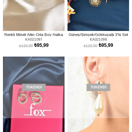
Renkli Mineli Altın Orta Boy Halka
Güneş/Şimşek/Gökkuşağı 3'lü Set
KA021097
KA021098
Küpe KA021097
Küpe KA021098
₺95,99
₺95,99
₺119,99
₺119,99
TÜKENDI
TÜKENDI