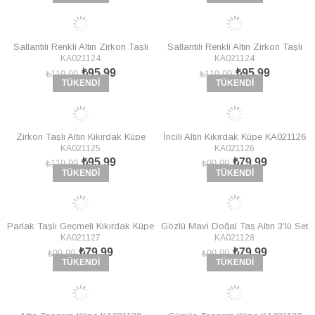
Sallantılı Renkli Altın Zirkon Taşlı
Sallantılı Renkli Altın Zirkon Taşlı
KA021124
KA021124
Orta Boy Altın/Gümüş Küpe
Orta Boy Altın Küpe KA021124
₺95,99
₺95,99
KA021124
₺119,99
₺119,99
TÜKENDI
TÜKENDI
Zirkon Taşlı Altın Kıkırdak Küpe
İncili Altın Kıkırdak Küpe KA021126
KA021125
KA021126
KA021125
₺95,99
₺79,99
₺119,99
₺99,99
TÜKENDI
TÜKENDI
Parlak Taşlı Geçmeli Kıkırdak Küpe
Gözlü Mavi Doğal Taş Altın 3'lü Set
KA021127
KA021128
KA021127
Küpe KA021128
₺79,99
₺79,99
₺99,99
₺99,99
TÜKENDI
TÜKENDI