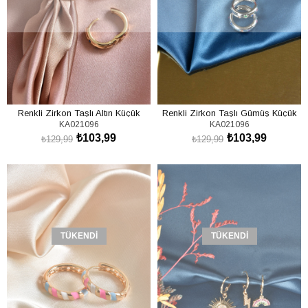
Renkli Zirkon Taşlı Altın Küçük
Renkli Zirkon Taşlı Gümüş Küçük
KA021096
KA021096
Halka Küpe KA021096
Halka Küpe KA021096
₺103,99
₺103,99
₺129,99
₺129,99
TÜKENDI
TÜKENDI