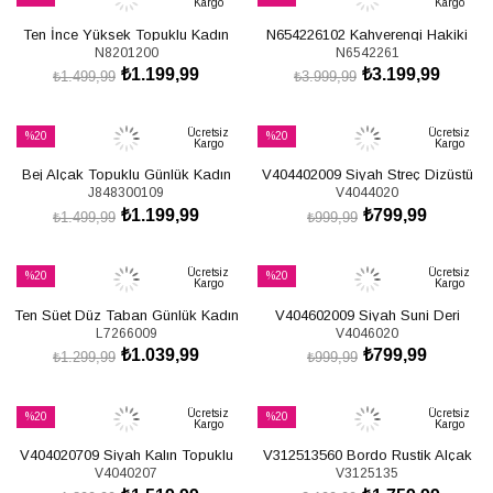
Kargo
Kargo
İndirim
İndirim
Ten İnce Yüksek Topuklu Kadın
N654226102 Kahverengi Hakiki
%20İndirim
%20İndirim
N8201200
N6542261
Çizme N820120009
Deri Süet Günlük Kadın Çizme
₺1.199,99
₺3.199,99
₺1.499,99
₺3.999,99
SEPETE EKLE
SEPETE EKLE
Ücretsiz
Ücretsiz
%20
%20
Kargo
Kargo
İndirim
İndirim
Bej Alçak Topuklu Günlük Kadın
V404402009 Siyah Streç Dizüstü
%20İndirim
%20İndirim
J848300109
V4044020
Çizme J848300109
Çorap Çizme
₺1.199,99
₺799,99
₺1.499,99
₺999,99
SEPETE EKLE
SEPETE EKLE
Ücretsiz
Ücretsiz
%20
%20
Kargo
Kargo
İndirim
İndirim
Ten Süet Düz Taban Günlük Kadın
V404602009 Siyah Suni Deri
%20İndirim
%20İndirim
L7266009
V4046020
Çizme L726600902
Dizüstü Streç Çorap Çizme
₺1.039,99
₺799,99
₺1.299,99
₺999,99
SEPETE EKLE
SEPETE EKLE
Ücretsiz
Ücretsiz
%20
%20
Kargo
Kargo
İndirim
İndirim
V404020709 Siyah Kalın Topuklu
V312513560 Bordo Rustik Alçak
%20İndirim
%20İndirim
V4040207
V3125135
Kadın Çizme
Topuklu Kadın Çizme