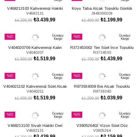
İndirim
İndirim
V468213103 Kahverengi Hakiki
Koyu Taba Alçak Topuklu Günlük
%20İndirim
%20İndirim
V4682131
J848300109
Deri Kalın Topuklu Kadın Çizme
Kadın Çizme J848300109
₺3.439,99
₺1.199,99
₺4.299,99
₺1.499,99
SEPETE EKLE
SEPETE EKLE
Ücretsiz
Ücretsiz
%20
%20
Kargo
Kargo
İndirim
İndirim
V404020709 Kahverengi Kalın
R372453002 Ten Süet İnce Topuklu
%20İndirim
%20İndirim
V4040207
R3724530
Topuklu Kadın Çizme
Kadın Çizme
₺1.519,99
₺1.439,99
₺1.899,99
₺1.799,99
SEPETE EKLE
SEPETE EKLE
Ücretsiz
Ücretsiz
%20
%20
Kargo
Kargo
İndirim
İndirim
V404021102 Kahverengi Süet Alçak
R973934009 Bej Alçak Topuklu
%20İndirim
%20İndirim
V4040211
R9739340
Topuklu Kadın Çizme
Kadın Çizme
₺1.519,99
₺1.039,99
₺1.899,99
₺1.299,99
SEPETE EKLE
SEPETE EKLE
Ücretsiz
Ücretsiz
%20
%20
Kargo
Kargo
İndirim
İndirim
V468213103 Siyah Hakiki Deri
V380526402 Vizon Süet Düz
%20İndirim
%20İndirim
V4682131
V3805264
Kalın Topuklu Kadın Çizme
Taban Fermuar Detaylı Kadın
₺3.439,99
₺2.159,99