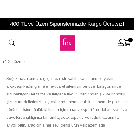
400 TL ve Üzeri Siparişlerinizde Kargo Ücretsiz!
Çizme
Soğuk havaların vazgeçilmezi, stil sahibi kadınların en yakın
arkadaşı kadın çizmeler, e-ticaret sitemizin bu özel kategorisinde
sizi bekliyor. Her tarza ve ihtiyaca uygun, birbirinden şık ve konforlu
çizme modellerimizle kış aylarında hem sıcak kalın hem de göz alıcı
görünün. İster günlük kullanım için rahat ve sportif modeller, ister özel
davetlerde şıklığınızı tamamlayacak topuklu ve iddialı tasarımlar
arıyor olun, aradığınız her şeyi geniş ürün yelpazemizde
bulabilirsiniz.