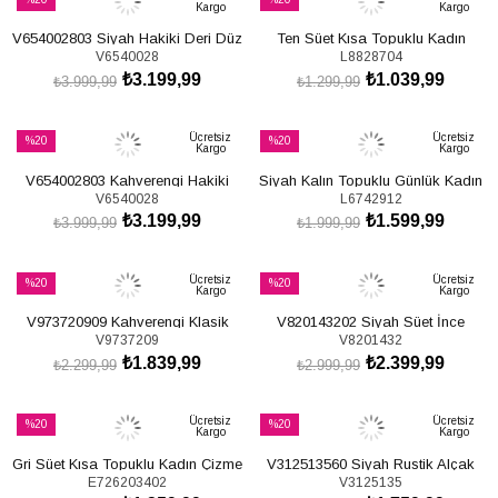
Kargo
Kargo
İndirim
İndirim
V654002803 Siyah Hakiki Deri Düz
Ten Süet Kısa Topuklu Kadın
%20İndirim
%20İndirim
V6540028
L8828704
Tabanlı Binici Çizmesi
Çizme L882870402
₺3.199,99
₺1.039,99
₺3.999,99
₺1.299,99
SEPETE EKLE
SEPETE EKLE
Ücretsiz
Ücretsiz
%20
%20
Kargo
Kargo
İndirim
İndirim
V654002803 Kahverengi Hakiki
Siyah Kalın Topuklu Günlük Kadın
%20İndirim
%20İndirim
V6540028
L6742912
Deri Düz Tabanlı Binici Çizmesi
Çizme L674291209
₺3.199,99
₺1.599,99
₺3.999,99
₺1.999,99
SEPETE EKLE
SEPETE EKLE
Ücretsiz
Ücretsiz
%20
%20
Kargo
Kargo
İndirim
İndirim
V973720909 Kahverengi Klasik
V820143202 Siyah Süet İnce
%20İndirim
%20İndirim
V9737209
V8201432
Alçak Tabanlı Kadın Çizme
Topuklu Klasik Kadın Çizme
₺1.839,99
₺2.399,99
₺2.299,99
₺2.999,99
SEPETE EKLE
SEPETE EKLE
Ücretsiz
Ücretsiz
%20
%20
Kargo
Kargo
İndirim
İndirim
Gri Süet Kısa Topuklu Kadın Çizme
V312513560 Siyah Rustik Alçak
%20İndirim
%20İndirim
E726203402
V3125135
E726203402
Topuklu Kadın Çizme