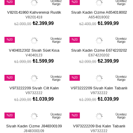
Ücretsiz
Ücretsiz
%20
%20
Kargo
Kargo
İndirim
İndirim
V820141860 Kahverengi Rustik
Siyah Kadın Çizme A654018002
%20İndirim
%20İndirim
V8201418
A654018002
İnce Topuklu Kadın Çizme
₺2.399,99
₺1.999,99
₺2.999,99
₺2.499,99
SEPETE EKLE
SEPETE EKLE
Ücretsiz
Ücretsiz
%20
%20
Kargo
Kargo
İndirim
İndirim
V404012302 Siyah Süet Kısa
Siyah Kadın Çizme E674220202
%20İndirim
%20İndirim
V4040123
E674220202
Topuklu Kadın Çizme
₺1.599,99
₺2.399,99
₺1.999,99
₺2.999,99
SEPETE EKLE
SEPETE EKLE
Ücretsiz
Ücretsiz
%20
%20
Kargo
Kargo
İndirim
İndirim
V973222209 Siyah Cilt Kalın
V973222209 Siyah Kalın Tabanlı
%20İndirim
%20İndirim
V9732222
V9732222
Tabanlı Kadın Binici Çizmesi
Kadın Binici Çizmesi
₺1.039,99
₺1.039,99
₺1.299,99
₺1.299,99
SEPETE EKLE
SEPETE EKLE
Ücretsiz
Ücretsiz
%20
%20
Kargo
Kargo
İndirim
İndirim
Siyah Kadın Çizme J848300109
V973222209 Bej Kalın Tabanlı
%20İndirim
%20İndirim
J848300109
V9732222
Kadın Binici Çizmesi