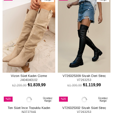
İndirim
İndirim
%20İndirim
%20İndirim
Vizon Süet Kadın Çizme
V726325309 Siyah Deri Streç
J404040102
V7263253
J404040102
Kadın Çizme
₺1.839,99
₺1.119,99
₺2.299,99
₺1.399,99
SEPETE EKLE
SEPETE EKLE
Ücretsiz
Ücretsiz
%20
%20
Kargo
Kargo
İndirim
İndirim
Ten Süet İnce Topuklu Kadın
V726325302 Siyah Süet Streç
%20İndirim
%20İndirim
N3727941
V7263253
Çizme N372794102
Kadın Çizme