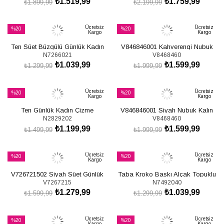
₺1.519,99
₺1.759,99
₺1.899,99
₺2.199,99
SEPETE EKLE
SEPETE EKLE
Ücretsiz
Ücretsiz
%20
%20
Kargo
Kargo
İndirim
İndirim
Ten Süet Büzgülü Günlük Kadın
V846846001 Kahverengi Nubuk
%20İndirim
%20İndirim
N7266021
V8468460
Çizme N726602102
Kalın Topuklu Körüklü Kadın Çizme
₺1.039,99
₺1.599,99
₺1.299,99
₺1.999,99
SEPETE EKLE
SEPETE EKLE
Ücretsiz
Ücretsiz
%20
%20
Kargo
Kargo
İndirim
İndirim
Ten Günlük Kadın Çizme
V846846001 Siyah Nubuk Kalın
%20İndirim
%20İndirim
N2829202
V8468460
N282920209
Topuklu Körüklü Kadın Çizme
₺1.199,99
₺1.599,99
₺1.499,99
₺1.999,99
SEPETE EKLE
SEPETE EKLE
Ücretsiz
Ücretsiz
%20
%20
Kargo
Kargo
İndirim
İndirim
V726721502 Siyah Süet Günlük
Taba Kroko Baskı Alçak Topuklu
%20İndirim
%20İndirim
V7267215
N7492040
Kadın Çizme
Kadın Çizme N749204011
₺1.279,99
₺1.039,99
₺1.599,99
₺1.299,99
SEPETE EKLE
SEPETE EKLE
Ücretsiz
Ücretsiz
%20
%20
Kargo
Kargo