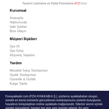
Tasarım Uyarlama ve Dijital Pazarlama:
AYZ
Dijital
Kurumsal
Anasayfa
Hakkımızda
İade Şartları
Bize Ulaşın
Müşteri İlişkileri
Üye Ol
Üye Girişi
Alışveriş Sepetim
Yardım
Mesafeli Satış Sözleşmesi
Üyelik Sözleşmesi
Güvenlik & Gizlilik
Kargo Takibi
Foxayakkabi.com (FOX AYAKKABI A.Ş.), yüzlerce ayakkabıdan oluşan,
sürekli en trend ürünlerle güncellenen koleksiyonunu sizlerle buluşturan,
hayatınızı kolaylaştıran online ayakkabı mağazasıdır. Sitemiz sezon içinde
sürekli güncellenir, hemen her gün yeni ürünler eklenir. En yeni