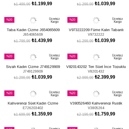
₺1.199,99
₺1.039,99
₺1.499,99
₺1.299,99
SEPETE EKLE
SEPETE EKLE
Ücretsiz
Ücretsiz
%20
%20
Kargo
Kargo
İndirim
İndirim
Taba Kadın Çizme J654065609
V973222209 Füme Kalın Tabanlı
%20İndirim
%20İndirim
J654065609
V9732222
Kadın Binici Çizmesi
₺1.439,99
₺1.039,99
₺1.799,99
₺1.299,99
SEPETE EKLE
SEPETE EKLE
Ücretsiz
Ücretsiz
%20
%20
Kargo
Kargo
İndirim
İndirim
Siyah Kadın Çizme J749129909
V820143202 Ten Süet İnce Topuklu
%20İndirim
%20İndirim
J749129909
V8201432
Klasik Kadın Çizme
₺1.039,99
₺2.399,99
₺1.299,99
₺2.999,99
SEPETE EKLE
SEPETE EKLE
Ücretsiz
Ücretsiz
%20
%20
Kargo
Kargo
İndirim
İndirim
Kahverengi Süet Kadın Çizme
V380526460 Kahverengi Rustik
%20İndirim
%20İndirim
E726203402
V3805264
E726203402
Düz Taban Fermuar Detaylı Kadın
₺1.359,99
₺1.759,99
Çizme
₺1.699,99
₺2.199,99
SEPETE EKLE
SEPETE EKLE
Ücretsiz
Ücretsiz