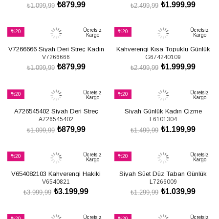
₺879,99
₺1.999,99
₺1.099,99
₺2.499,99
SEPETE EKLE
SEPETE EKLE
Ücretsiz
Ücretsiz
%20
%20
Kargo
Kargo
İndirim
İndirim
V7266666 Siyah Deri Streç Kadın
Kahverengi Kısa Topuklu Günlük
%20İndirim
%20İndirim
V7266666
G674240109
Çizme
Kadın Çizme G674240109
₺879,99
₺1.999,99
₺1.099,99
₺2.499,99
SEPETE EKLE
SEPETE EKLE
Ücretsiz
Ücretsiz
%20
%20
Kargo
Kargo
İndirim
İndirim
A726545402 Siyah Deri Streç
Siyah Günlük Kadın Çizme
%20İndirim
%20İndirim
A726545402
L6101304
Kadın Çizme
L610130409
₺879,99
₺1.199,99
₺1.099,99
₺1.499,99
SEPETE EKLE
SEPETE EKLE
Ücretsiz
Ücretsiz
%20
%20
Kargo
Kargo
İndirim
İndirim
V654082103 Kahverengi Hakiki
Siyah Süet Düz Taban Günlük
%20İndirim
%20İndirim
V6540821
L7266009
Deri Kalın Topuklu Kadın Çizme
Kadın Çizme L726600902
₺3.199,99
₺1.039,99
₺3.999,99
₺1.299,99
SEPETE EKLE
SEPETE EKLE
Ücretsiz
Ücretsiz
%20
%20