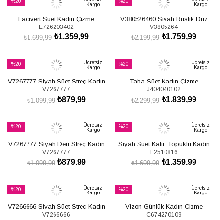
%20
%20
Kargo
Kargo
İndirim
İndirim
Lacivert Süet Kadın Çizme
V380526460 Siyah Rustik Düz
%20İndirim
%20İndirim
E726203402
V3805264
E726203402
Taban Fermuar Detaylı Kadın
₺1.359,99
₺1.759,99
Çizme
₺1.699,99
₺2.199,99
SEPETE EKLE
SEPETE EKLE
Ücretsiz
Ücretsiz
%20
%20
Kargo
Kargo
İndirim
İndirim
V7267777 Siyah Süet Streç Kadın
Taba Süet Kadın Çizme
%20İndirim
%20İndirim
V7267777
J404040102
Çizme
J404040102
₺879,99
₺1.839,99
₺1.099,99
₺2.299,99
SEPETE EKLE
SEPETE EKLE
Ücretsiz
Ücretsiz
%20
%20
Kargo
Kargo
İndirim
İndirim
V7267777 Siyah Deri Streç Kadın
Siyah Süet Kalın Topuklu Kadın
%20İndirim
%20İndirim
V7267777
L2510816
Çizme
Çizme L251081602
₺879,99
₺1.359,99
₺1.099,99
₺1.699,99
SEPETE EKLE
SEPETE EKLE
Ücretsiz
Ücretsiz
%20
%20
Kargo
Kargo
İndirim
İndirim
V7266666 Siyah Süet Streç Kadın
Vizon Günlük Kadın Çizme
%20İndirim
%20İndirim
V7266666
C674270109
Çizme
C674270109