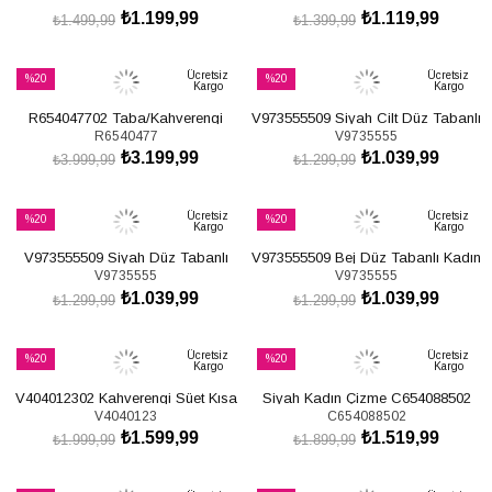
₺1.199,99
₺1.119,99
₺1.499,99
₺1.399,99
SEPETE EKLE
SEPETE EKLE
Ücretsiz
Ücretsiz
%20
%20
Kargo
Kargo
İndirim
İndirim
R654047702 Taba/Kahverengi
V973555509 Siyah Cilt Düz Tabanlı
%20İndirim
%20İndirim
R6540477
V9735555
Hakiki Deri Süet Kalın Topuklu
Kadın Binici Çizmesi
₺3.199,99
₺1.039,99
Kadın Çizme
₺3.999,99
₺1.299,99
SEPETE EKLE
SEPETE EKLE
Ücretsiz
Ücretsiz
%20
%20
Kargo
Kargo
İndirim
İndirim
V973555509 Siyah Düz Tabanlı
V973555509 Bej Düz Tabanlı Kadın
%20İndirim
%20İndirim
V9735555
V9735555
Kadın Binici Çizmesi
Binici Çizmesi
₺1.039,99
₺1.039,99
₺1.299,99
₺1.299,99
SEPETE EKLE
SEPETE EKLE
Ücretsiz
Ücretsiz
%20
%20
Kargo
Kargo
İndirim
İndirim
V404012302 Kahverengi Süet Kısa
Siyah Kadın Çizme C654088502
%20İndirim
%20İndirim
V4040123
C654088502
Topuklu Kadın Çizme
₺1.599,99
₺1.519,99
₺1.999,99
₺1.899,99
SEPETE EKLE
SEPETE EKLE