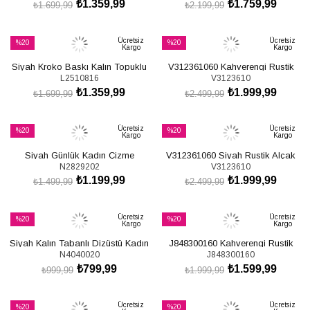
₺1.359,99
₺1.759,99
₺1.699,99
₺2.199,99
SEPETE EKLE
SEPETE EKLE
Ücretsiz
Ücretsiz
%20
%20
Kargo
Kargo
İndirim
İndirim
Siyah Kroko Baskı Kalın Topuklu
V312361060 Kahverengi Rustik
%20İndirim
%20İndirim
L2510816
V3123610
Kadın Çizme L251081611
Alçak Tabanlı Kadın Çizme
₺1.359,99
₺1.999,99
₺1.699,99
₺2.499,99
SEPETE EKLE
SEPETE EKLE
Ücretsiz
Ücretsiz
%20
%20
Kargo
Kargo
İndirim
İndirim
Siyah Günlük Kadın Çizme
V312361060 Siyah Rustik Alçak
%20İndirim
%20İndirim
N2829202
V3123610
N282920209
Tabanlı Kadın Çizme
₺1.199,99
₺1.999,99
₺1.499,99
₺2.499,99
SEPETE EKLE
SEPETE EKLE
Ücretsiz
Ücretsiz
%20
%20
Kargo
Kargo
İndirim
İndirim
Siyah Kalın Tabanlı Dizüstü Kadın
J848300160 Kahverengi Rustik
%20İndirim
%20İndirim
N4040020
J848300160
Çizme N404002009
Kalın Topuklu Kadın Çizme
₺799,99
₺1.599,99
₺999,99
₺1.999,99
SEPETE EKLE
SEPETE EKLE
Ücretsiz
Ücretsiz
%20
%20