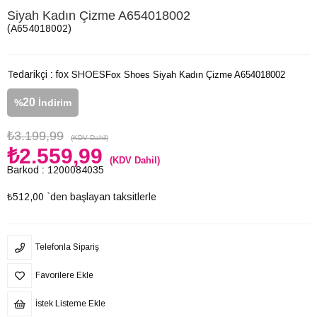
Siyah Kadın Çizme A654018002
(A654018002)
Tedarikçi
:
fox SHOES
Fox Shoes Siyah Kadın Çizme A654018002
20
%
İndirim
₺3.199,99
(KDV Dahil)
₺2.559,99
(KDV Dahil)
Barkod
:
1200084035
₺512,00
`den başlayan taksitlerle
Telefonla Sipariş
Favorilere Ekle
İstek Listeme Ekle