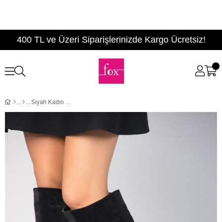
400 TL ve Üzeri Siparişlerinizde Kargo Ücretsiz!
Siyah Kadın Çizme A654018002