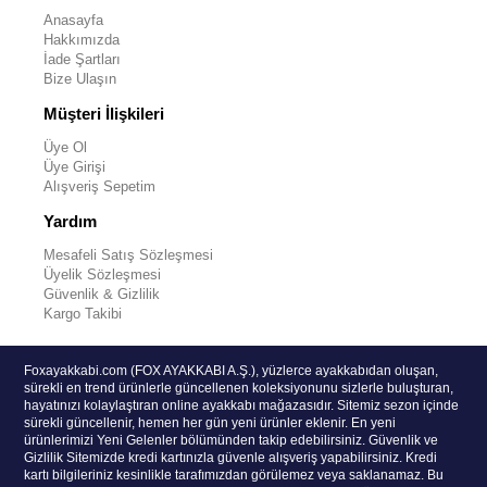
Anasayfa
Hakkımızda
İade Şartları
Bize Ulaşın
Müşteri İlişkileri
Üye Ol
Üye Girişi
Alışveriş Sepetim
Yardım
Mesafeli Satış Sözleşmesi
Üyelik Sözleşmesi
Güvenlik & Gizlilik
Kargo Takibi
Foxayakkabi.com (FOX AYAKKABI A.Ş.), yüzlerce ayakkabıdan oluşan,
sürekli en trend ürünlerle güncellenen koleksiyonunu sizlerle buluşturan,
hayatınızı kolaylaştıran online ayakkabı mağazasıdır. Sitemiz sezon içinde
sürekli güncellenir, hemen her gün yeni ürünler eklenir. En yeni
ürünlerimizi Yeni Gelenler bölümünden takip edebilirsiniz. Güvenlik ve
Gizlilik Sitemizde kredi kartınızla güvenle alışveriş yapabilirsiniz. Kredi
kartı bilgileriniz kesinlikle tarafımızdan görülemez veya saklanamaz. Bu