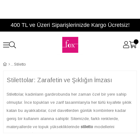
400 TL ve Üzeri Siparişlerinizde Kargo Ücretsiz!
Stiletto
Stilettolar: Zarafetin ve Şıklığın İmzası
Stilettolar, kadınların gardırobunda her zaman özel bir yere sahip
olmuştur. İnce topukları ve zarif tasarımlarıyla her türlü kıyafete şıklık
katan bu ayakkabılar, özel davetlerden günlük kombinlere kadar
geniş bir kullanım alanına sahiptir. Sitemizde, farklı renklerde,
materyallerde ve topuk yüksekliklerinde
stiletto
modellerini
bulabilirsiniz. İster klasik bir siyah stiletto arayışında olun, ister daha