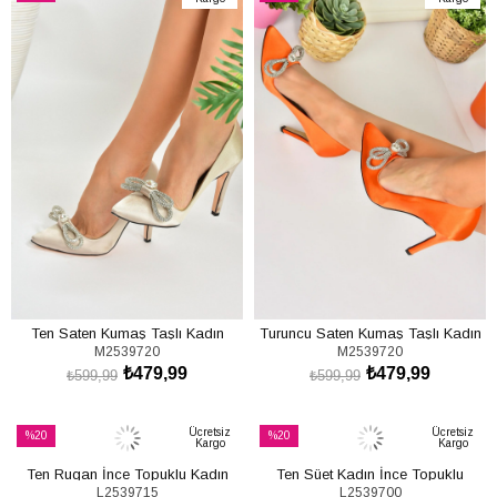
İndirim
İndirim
%20İndirim
%20İndirim
Ten Saten Kumaş Taşlı Kadın
Turuncu Saten Kumaş Taşlı Kadın
M2539720
M2539720
Stiletto M253972004
Stiletto M253972004
₺479,99
₺479,99
₺599,99
₺599,99
SEPETE EKLE
SEPETE EKLE
Ücretsiz
Ücretsiz
%20
%20
Kargo
Kargo
İndirim
İndirim
Ten Rugan İnce Topuklu Kadın
Ten Süet Kadın İnce Topuklu
%20İndirim
%20İndirim
L2539715
L2539700
Stiletto L253971508
Stiletto L253970002