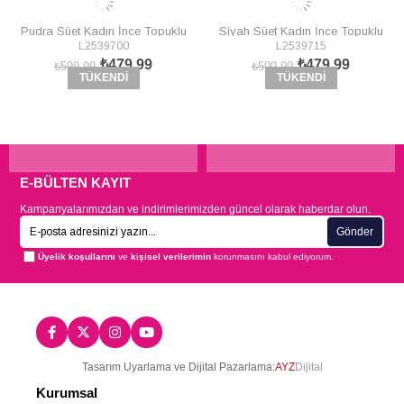
Pudra Süet Kadın İnce Topuklu
Siyah Süet Kadın İnce Topuklu
L2539700
L2539715
Stiletto L253970002
Stiletto L253971502
₺479,99
₺479,99
₺599,99
₺599,99
TÜKENDI
TÜKENDI
E-BÜLTEN KAYIT
Kampanyalarımızdan ve indirimlerimizden güncel olarak haberdar olun.
Gönder
Üyelik koşullarını
ve
kişisel verilerimin
korunmasını kabul ediyorum.
Tasarım Uyarlama ve Dijital Pazarlama:
AYZ
Dijital
Kurumsal