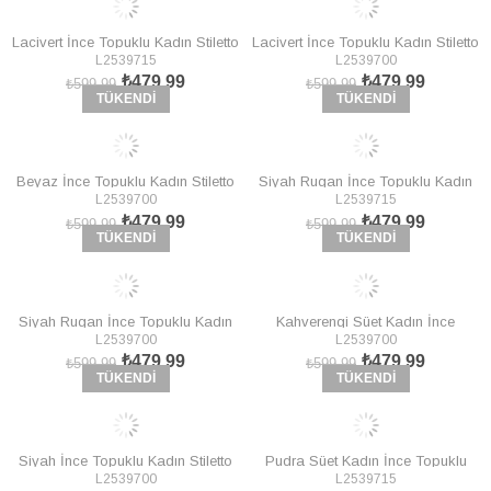
Lacivert İnce Topuklu Kadın Stiletto
Lacivert İnce Topuklu Kadın Stiletto
L2539715
L2539700
L253971509
L253970009
₺479,99
₺479,99
₺599,99
₺599,99
TÜKENDI
TÜKENDI
Beyaz İnce Topuklu Kadın Stiletto
Siyah Rugan İnce Topuklu Kadın
L2539700
L2539715
L253970009
Stiletto L253971508
₺479,99
₺479,99
₺599,99
₺599,99
TÜKENDI
TÜKENDI
Siyah Rugan İnce Topuklu Kadın
Kahverengi Süet Kadın İnce
L2539700
L2539700
Stiletto L253970008
Topuklu Stiletto L253970002
₺479,99
₺479,99
₺599,99
₺599,99
TÜKENDI
TÜKENDI
Siyah İnce Topuklu Kadın Stiletto
Pudra Süet Kadın İnce Topuklu
L2539700
L2539715
L253970009
Stiletto L253971502