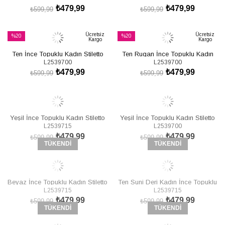
₺479,99
₺479,99
₺599,99
₺599,99
SEPETE EKLE
SEPETE EKLE
Ücretsiz
Ücretsiz
%20
%20
Kargo
Kargo
İndirim
İndirim
Ten İnce Topuklu Kadın Stiletto
Ten Rugan İnce Topuklu Kadın
%20İndirim
%20İndirim
L2539700
L2539700
L253970009
Stiletto L253970008
₺479,99
₺479,99
₺599,99
₺599,99
SEPETE EKLE
SEPETE EKLE
Yeşil İnce Topuklu Kadın Stiletto
Yeşil İnce Topuklu Kadın Stiletto
L2539715
L2539700
L253971509
L253970009
₺479,99
₺479,99
₺599,99
₺599,99
TÜKENDI
TÜKENDI
Beyaz İnce Topuklu Kadın Stiletto
Ten Suni Deri Kadın İnce Topuklu
L2539715
L2539715
L253971509
Stiletto L253971509
₺479,99
₺479,99
₺599,99
₺599,99
TÜKENDI
TÜKENDI