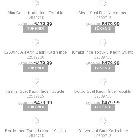
Altın Baskı Kadın İnce Topuklu
Siyah Suni Deri Kadın İnce
L2539715
L2539715
Stiletto L253971524
Topuklu Stiletto L253971509
₺479,99
₺479,99
₺599,99
₺599,99
TÜKENDI
TÜKENDI
L253970024 Altın Baskı Kadın Ince
Kırmızı İnce Topuklu Kadın Stiletto
L2539700
L2539715
Topuklu Stiletto
L253971509
₺479,99
₺479,99
₺599,99
₺599,99
TÜKENDI
TÜKENDI
Kırmızı Süet Kadın İnce Topuklu
Bordo Süet Kadın İnce Topuklu
L2539715
L2539715
Stiletto L253971502
Stiletto L253971502
₺479,99
₺479,99
₺599,99
₺599,99
TÜKENDI
TÜKENDI
Bordo İnce Topuklu Kadın Stiletto
Kahverengi Süet Kadın İnce
L2539715
L2539715
L253971509
Topuklu Stiletto L253971502