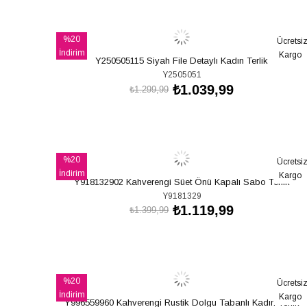
SEPETE EKLE
%20
Ücretsi
İndirim
Kargo
Y250505115 Siyah File Detaylı Kadın Terlik
%20İndirim
Y2505051
₺1.039,99
₺1.299,99
SEPETE EKLE
%20
Ücretsi
İndirim
Kargo
Y918132902 Kahverengi Süet Önü Kapalı Sabo Terlik
%20İndirim
Y9181329
₺1.119,99
₺1.399,99
SEPETE EKLE
%20
Ücretsi
İndirim
Kargo
Y996559960 Kahverengi Rustik Dolgu Tabanlı Kadın Terlik