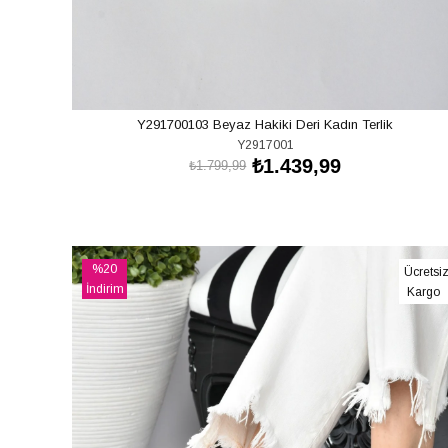
Y291700103 Beyaz Hakiki Deri Kadın Terlik
Y2917001
₺1.439,99
₺1.799,99
SEPETE EKLE
%20
Ücretsi
İndirim
Kargo
%20İndirim