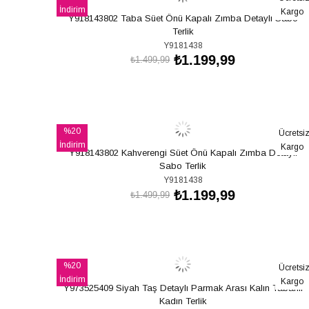
İndirim
Kargo
Y918143802 Taba Süet Önü Kapalı Zımba Detaylı Sabo
%20İndirim
Terlik
Y9181438
₺1.199,99
₺1.499,99
SEPETE EKLE
%20
Ücretsi
İndirim
Kargo
Y918143802 Kahverengi Süet Önü Kapalı Zımba Detaylı
%20İndirim
Sabo Terlik
Y9181438
₺1.199,99
₺1.499,99
SEPETE EKLE
%20
Ücretsi
İndirim
Kargo
Y973525409 Siyah Taş Detaylı Parmak Arası Kalın Tabanlı
%20İndirim
Kadın Terlik