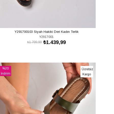
Y291700103 Siyah Hakiki Deri Kadın Terlik
Y2917001
₺1.439,99
₺1.799,99
SEPETE EKLE
%20
Ücretsiz
İndirim
Kargo
%20İndirim