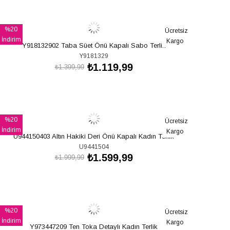
SEPETE EKLE
%20
Ücretsiz
İndirim
Kargo
Y918132902 Taba Süet Önü Kapalı Sabo Terlik
%20İndirim
Y9181329
₺1.119,99
₺1.399,99
SEPETE EKLE
%20
Ücretsiz
İndirim
Kargo
U944150403 Altın Hakiki Deri Önü Kapalı Kadın Terlik
%20İndirim
U9441504
₺1.599,99
₺1.999,99
SEPETE EKLE
%20
Ücretsiz
İndirim
Kargo
Y973447209 Ten Toka Detaylı Kadın Terlik