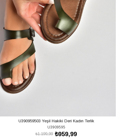
U390959503 Yeşil Hakiki Deri Kadın Terlik
U3909595
₺959,99
₺1.199,99