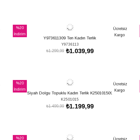
SEPETE EKLE
%20
z
Ücretsiz
İndirim
Kargo
Y973611309 Ten Kadın Terlik
%20İndirim
Y9736113
₺1.039,99
₺1.299,99
SEPETE EKLE
%20
z
Ücretsiz
İndirim
Kargo
Siyah Dolgu Topuklu Kadın Terlik K250101509
%20İndirim
K2501015
₺1.199,99
₺1.499,99
SEPETE EKLE
%20
z
Ücretsiz