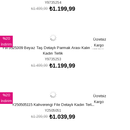
Y9735254
₺1.199,99
₺1.499,99
SEPETE EKLE
%20
Ücretsiz
İndirim
Kargo
Y973525309 Beyaz Taş Detaylı Parmak Arası Kalın Tabanlı
%20İndirim
Kadın Terlik
Y9735253
₺1.199,99
₺1.499,99
SEPETE EKLE
%20
Ücretsiz
İndirim
Kargo
Y250505115 Kahverengi File Detaylı Kadın Terlik
%20İndirim
Y2505051
₺1.039,99
₺1.299,99