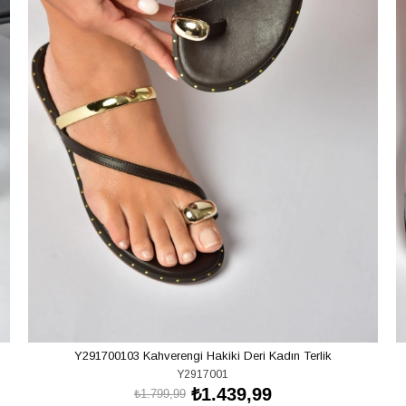
Y291700103 Kahverengi Hakiki Deri Kadın Terlik
Y2917001
₺1.439,99
₺1.799,99