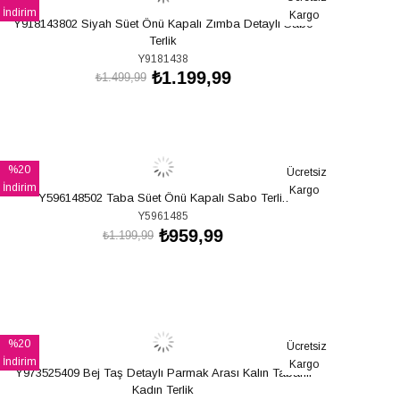
İndirim
Kargo
Y918143802 Siyah Süet Önü Kapalı Zımba Detaylı Sabo
%20İndirim
Terlik
Y9181438
₺1.199,99
₺1.499,99
SEPETE EKLE
%20
Ücretsiz
İndirim
Kargo
Y596148502 Taba Süet Önü Kapalı Sabo Terlik
%20İndirim
Y5961485
₺959,99
₺1.199,99
SEPETE EKLE
%20
Ücretsiz
İndirim
Kargo
Y973525409 Bej Taş Detaylı Parmak Arası Kalın Tabanlı
%20İndirim
Kadın Terlik