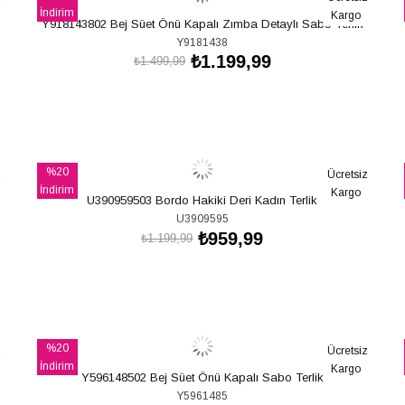
İndirim
Kargo
Y918143802 Bej Süet Önü Kapalı Zımba Detaylı Sabo Terlik
%20İndirim
Y9181438
₺1.199,99
₺1.499,99
SEPETE EKLE
%20
z
Ücretsiz
İndirim
Kargo
U390959503 Bordo Hakiki Deri Kadın Terlik
%20İndirim
U3909595
₺959,99
₺1.199,99
SEPETE EKLE
%20
z
Ücretsiz
İndirim
Kargo
Y596148502 Bej Süet Önü Kapalı Sabo Terlik
%20İndirim
Y5961485