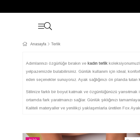
Anasayfa
Terlik
Adımlarınızı özgürlüğe bırakın ve
kadın terlik
koleksiyonumuzla t
yelpazemizde bulabilirsiniz. Günlük kullanım için ideal, konf
eden seçenekler sunuyoruz. Ayak sağlığınızı ön planda tutan kali
Stilinize farklı bir boyut katmak ve özgünlüğünüzü yansıtmak 
ortamda fark yaratmanızı sağlar. Günlük şıklığınızı tamamlay
Kaliteli materyaller ve yenilikçi yaklaşımlarla üretilen Fox Ay
E-ticaret sitemizde, farklı tarzlara ve ihtiyaçlara uygun geni
mesafelerde konforunuzu ön planda tutarken, şık tasarımlarıyla
türlü terliği kolayca bulabilirsiniz.