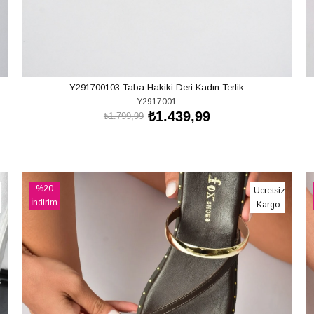
Y291700103 Taba Hakiki Deri Kadın Terlik
Y2917001
₺1.439,99
₺1.799,99
SEPETE EKLE
%20
z
Ücretsiz
İndirim
Kargo
%20İndirim