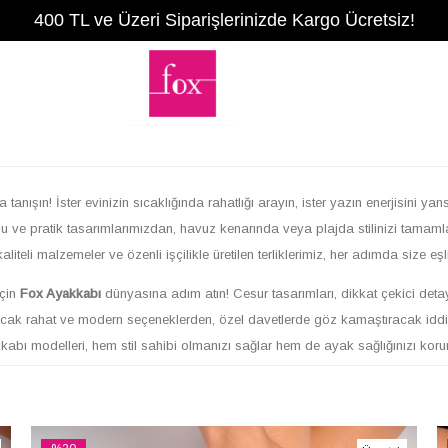
400 TL ve Üzeri Siparişlerinizde Kargo Ücretsiz!
anışın! İster evinizin sıcaklığında rahatlığı arayın, ister yazın enerjisini yansı
orlu ve pratik tasarımlarımızdan, havuz kenarında veya plajda stilinizi tam
teli malzemeler ve özenli işçilikle üretilen terliklerimiz, her adımda size eşl
için
Fox Ayakkabı
dünyasına adım atın! Cesur tasarımları, dikkat çekici deta
acak rahat ve modern seçeneklerden, özel davetlerde göz kamaştıracak iddia
akkabı modelleri, hem stil sahibi olmanızı sağlar hem de ayak sağlığınızı korur
ş bir kadın ayakkabı koleksiyonu sizi bekliyor. Günlük kullanım için vazgeçil
 da gözünüze hitap eder. Parmak arası terliklerden dolgu topuklu terliklere,