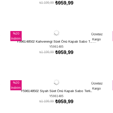
₺959,99
₺1.199,99
SEPETE EKLE
%20
z
Ücretsiz
İndirim
Kargo
Y596148502 Kahverengi Süet Önü Kapalı Sabo Terlik
%20İndirim
Y5961485
₺959,99
₺1.199,99
SEPETE EKLE
%20
z
Ücretsiz
İndirim
Kargo
Y596148502 Siyah Süet Önü Kapalı Sabo Terlik
%20İndirim
Y5961485
₺959,99
₺1.199,99