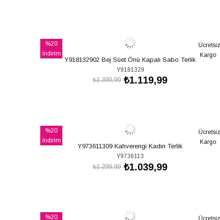
SEPETE EKLE
%20
Ücretsi
İndirim
Kargo
Y918132902 Bej Süet Önü Kapalı Sabo Terlik
%20İndirim
Y9181329
₺1.119,99
₺1.399,99
SEPETE EKLE
%20
Ücretsi
İndirim
Kargo
Y973611309 Kahverengi Kadın Terlik
%20İndirim
Y9736113
₺1.039,99
₺1.299,99
SEPETE EKLE
%20
Ücretsi