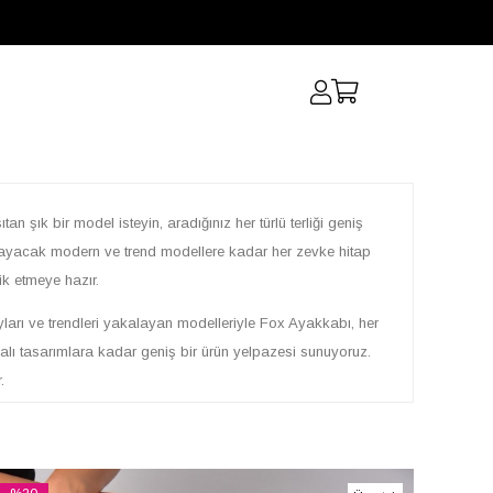
tan şık bir model isteyin, aradığınız her türlü terliği geniş
amlayacak modern ve trend modellere kadar her zevke hitap
ik etmeye hazır.
yları ve trendleri yakalayan modelleriyle Fox Ayakkabı, her
lı tasarımlara kadar geniş bir ürün yelpazesi sunuyoruz.
.
mez olan
kadın terlik
modellerimiz, evde, bahçede veya kısa
 bantlı modellerden peluş içli seçeneklere kadar aradığınız her