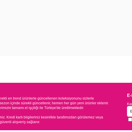
E
kli en trend ürünlerle güncellenen koleksiyonunu sizlerle
sezon içinde sürekli güncellenir, hemen her gün yeni ürünler eklenir.
Kam
mizin tamamı el işçiliği ile Türkiye'de üretilmektedir.
iniz. Kredi kartı bilgileriniz kesinlikle tarafımızdan görülemez veya
 güvenli alışveriş sağlanır.