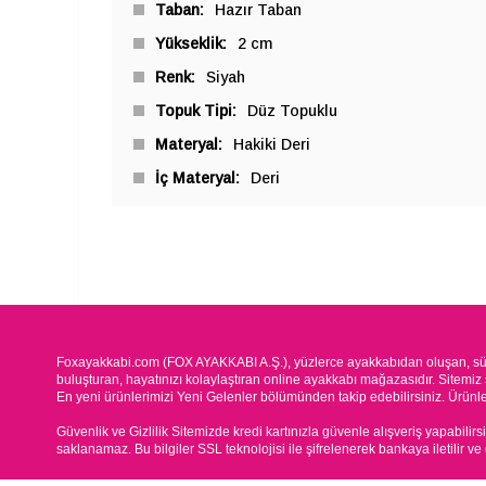
Taban
Hazır Taban
Yükseklik
2 cm
Renk
Siyah
Topuk Tipi
Düz Topuklu
Materyal
Hakiki Deri
İç Materyal
Deri
Foxayakkabi.com (FOX AYAKKABI A.Ş.), yüzlerce ayakkabıdan oluşan, süre
buluşturan, hayatınızı kolaylaştıran online ayakkabı mağazasıdır. Sitemiz 
En yeni ürünlerimizi Yeni Gelenler bölümünden takip edebilirsiniz. Ürünleri
Güvenlik ve Gizlilik Sitemizde kredi kartınızla güvenle alışveriş yapabilirs
saklanamaz. Bu bilgiler SSL teknolojisi ile şifrelenerek bankaya iletilir ve