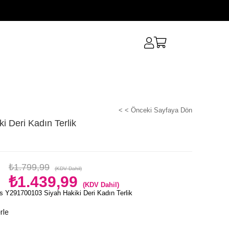
< < Önceki Sayfaya Dön
 Deri Kadın Terlik
₺1.799,99
(KDV Dahil)
₺1.439,99
(KDV Dahil)
 Y291700103 Siyah Hakiki Deri Kadın Terlik
rle