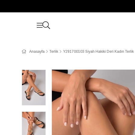
Anasayfa
Terlik
Y291700103 Siyah Hakiki Deri Kadın Terlik