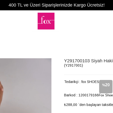
400 TL ve Üzeri Siparişlerinizde Kargo Ücretsiz!
Y291700103 Siyah Hakiki
(Y2917001)
Tedarikçi
:
fox SHOES
20
%
Barkod
:
1200179166
Fox Shoes
İndirim
₺288,00
`den başlayan taksitle