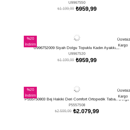
U9967550
₺959,99
₺1.199,99
SEPETE EKLE
%20
Ücretsi
İndirim
Kargo
U996752009 Siyah Dolgu Topuklu Kadın Ayakkabı
%20İndirim
U9967520
₺959,99
₺1.199,99
SEPETE EKLE
%20
Ücretsi
İndirim
Kargo
P555750803 Bej Hakiki Deri Comfort Ortopedik Taban Dolgu
%20İndirim
P5557508
₺2.079,99
₺2.599,99