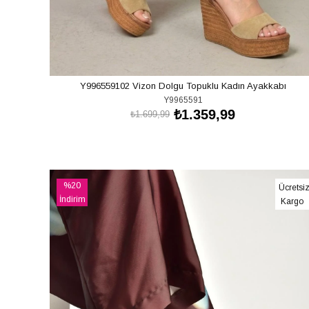
Y996559102 Vizon Dolgu Topuklu Kadın Ayakkabı
Y9965591
₺1.359,99
₺1.699,99
SEPETE EKLE
%20
Ücretsi
İndirim
Kargo
%20İndirim