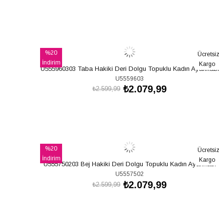
SEPETE EKLE
%20
Ücretsi
İndirim
Kargo
U555960303 Taba Hakiki Deri Dolgu Topuklu Kadın Ayakkabı
%20İndirim
U5559603
₺2.079,99
₺2.599,99
SEPETE EKLE
%20
Ücretsi
İndirim
Kargo
U555750203 Bej Hakiki Deri Dolgu Topuklu Kadın Ayakkabı
%20İndirim
U5557502
₺2.079,99
₺2.599,99
SEPETE EKLE