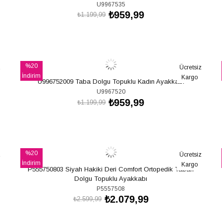
U9967535
₺959,99
₺1.199,99
SEPETE EKLE
%20
z
Ücretsiz
İndirim
Kargo
U996752009 Taba Dolgu Topuklu Kadın Ayakkabı
%20İndirim
U9967520
₺959,99
₺1.199,99
SEPETE EKLE
%20
z
Ücretsiz
İndirim
Kargo
P555750803 Siyah Hakiki Deri Comfort Ortopedik Taban
%20İndirim
Dolgu Topuklu Ayakkabı
P5557508
₺2.079,99
₺2.599,99