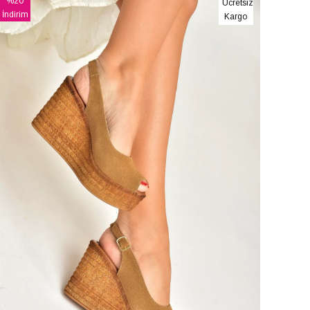
%20
Ücretsiz
İndirim
Kargo
%20İndirim
ın özenle tasarlanmış kadın dolgu topuk ayakkabıları, modern
nım hem de özel günler için ideal seçenekler sunan
Fox
topuklu ayakkabılara kıyasla daha dengeli bir yürüyüş
odeller ayak sağlığınızı korurken şıklığınızdan da ödün
e, elbiselerden şortlara kadar birçok farklı kıyafetle
 ister klasik ve şık bir görünüm yaratmak isteyin, dolgu topuk
rınıza şıklık katın!