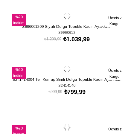
SEPETE EKLE
%20
z
Ücretsiz
İndirim
Kargo
S996061209 Siyah Dolgu Topuklu Kadın Ayakkabı
%20İndirim
S9960612
₺1.039,99
₺1.299,99
SEPETE EKLE
%20
z
Ücretsiz
İndirim
Kargo
S241414004 Ten Kumaş Simli Dolgu Topuklu Kadın Ayakkabı
%20İndirim
S2414140
₺799,99
₺999,99
SEPETE EKLE
%20
z
Ücretsiz