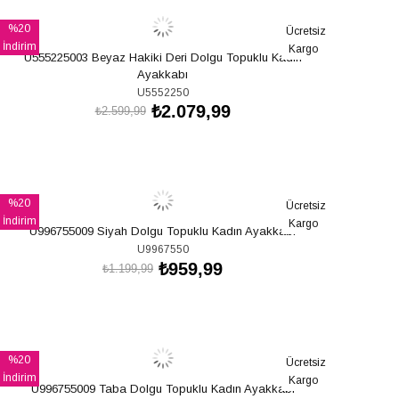
%20
Ücretsiz
İndirim
Kargo
U555225003 Beyaz Hakiki Deri Dolgu Topuklu Kadın
%20İndirim
Ayakkabı
U5552250
₺2.079,99
₺2.599,99
SEPETE EKLE
%20
Ücretsiz
İndirim
Kargo
U996755009 Siyah Dolgu Topuklu Kadın Ayakkabı
%20İndirim
U9967550
₺959,99
₺1.199,99
SEPETE EKLE
%20
Ücretsiz
İndirim
Kargo
U996755009 Taba Dolgu Topuklu Kadın Ayakkabı
%20İndirim