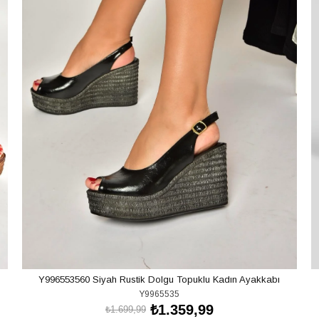
Y996553560 Siyah Rustik Dolgu Topuklu Kadın Ayakkabı
Y9965535
₺1.359,99
₺1.699,99