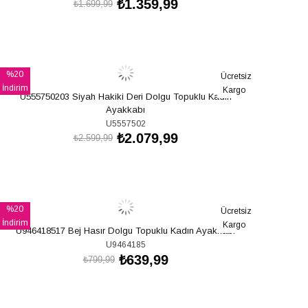
₺1.359,99
₺1.699,99
SEPETE EKLE
%20
Ücretsiz
İndirim
Kargo
U555750203 Siyah Hakiki Deri Dolgu Topuklu Kadın
%20İndirim
Ayakkabı
U5557502
₺2.079,99
₺2.599,99
SEPETE EKLE
%20
Ücretsiz
İndirim
Kargo
U946418517 Bej Hasır Dolgu Topuklu Kadın Ayakkabı
%20İndirim
U9464185
₺639,99
₺799,99
SEPETE EKLE