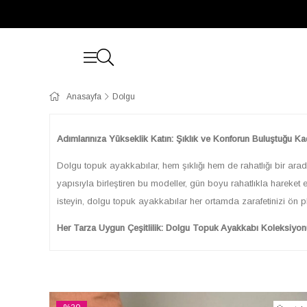
Anasayfa
Dolgu
Adımlarınıza Yükseklik Katın: Şıklık ve Konforun Buluştuğu K
Dolgu topuk ayakkabılar, hem şıklığı hem de rahatlığı bir ara
yapısıyla birleştiren bu modeller, gün boyu rahatlıkla hareket 
isteyin, dolgu topuk ayakkabılar her ortamda zarafetinizi ön p
Her Tarza Uygun Çeşitlilik: Dolgu Topuk Ayakkabı Koleksiyon
E-ticaret sitemizdeki geniş dolgu topuk ayakkabı koleksiyonun
platform topuklu ayakkabılara, feminen bilek bantlı modellerde
malzeme ve detaylarla zenginleştirilmiş koleksiyonumuz, stili