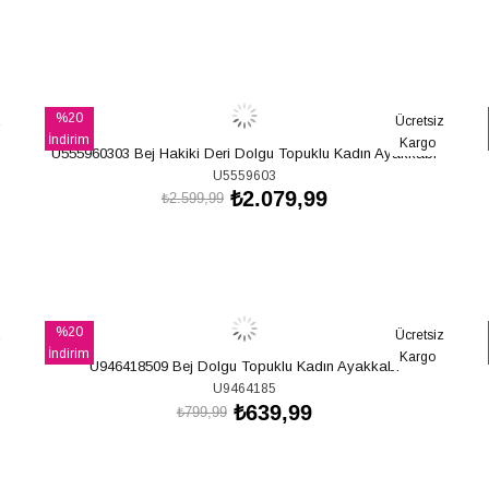
SEPETE EKLE
%20
z
Ücretsiz
İndirim
Kargo
U555960303 Bej Hakiki Deri Dolgu Topuklu Kadın Ayakkabı
%20İndirim
U5559603
₺2.079,99
₺2.599,99
SEPETE EKLE
%20
z
Ücretsiz
İndirim
Kargo
U946418509 Bej Dolgu Topuklu Kadın Ayakkabı
%20İndirim
U9464185
₺639,99
₺799,99
SEPETE EKLE