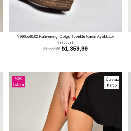
Y996559102 Kahverengi Dolgu Topuklu Kadın Ayakkabı
Y9965591
₺1.359,99
₺1.699,99
SEPETE EKLE
%20
z
Ücretsiz
İndirim
Kargo
%20İndirim