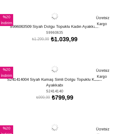
SEPETE EKLE
%20
Ücretsiz
İndirim
Kargo
S996063509 Siyah Dolgu Topuklu Kadın Ayakkabı
%20İndirim
S9960635
₺1.039,99
₺1.299,99
SEPETE EKLE
%20
Ücretsiz
İndirim
Kargo
S241414004 Siyah Kumaş Simli Dolgu Topuklu Kadın
%20İndirim
Ayakkabı
S2414140
₺799,99
₺999,99
SEPETE EKLE
%20
Ücretsiz