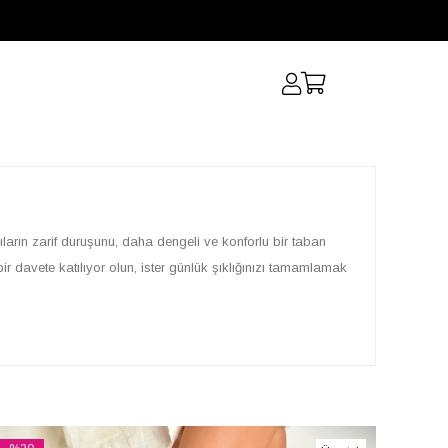
ların zarif duruşunu, daha dengeli ve konforlu bir taban
ir davete katılıyor olun, ister günlük şıklığınızı tamamlamak
z aylarının vazgeçilmezi espadrillerden, şık ve modern
ınız her türlü seçeneği kolayca bulabilirsiniz. Farklı renk,