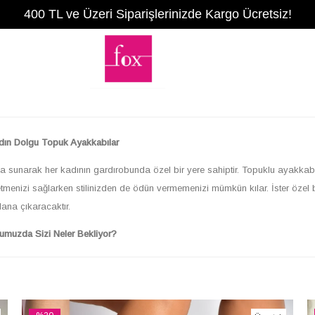
400 TL ve Üzeri Siparişlerinizde Kargo Ücretsiz!
adın Dolgu Topuk Ayakkabılar
da sunarak her kadının gardırobunda özel bir yere sahiptir. Topuklu ayakkabı
etmenizi sağlarken stilinizden de ödün vermemenizi mümkün kılar. İster özel b
lana çıkaracaktır.
umuzda Sizi Neler Bekliyor?
da, her zevke ve ihtiyaca uygun birbirinden farklı model bulunmaktadır. Ya
n, casual kombinlerinize eşlik edecek dolgu topuklu sandaletlere kadar aradığ
nizi yansıtmanıza ve özgün kombinler oluşturmanıza olanak tanır.