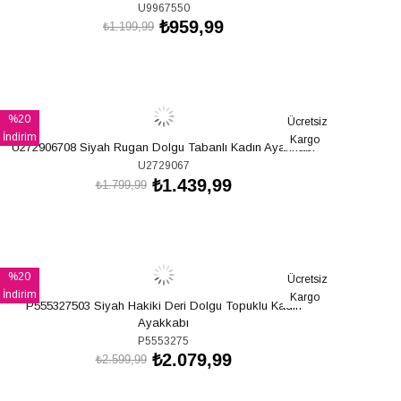
U9967550
₺959,99
₺1.199,99
SEPETE EKLE
%20
Ücretsiz
İndirim
Kargo
U272906708 Siyah Rugan Dolgu Tabanlı Kadın Ayakkabı
%20İndirim
U2729067
₺1.439,99
₺1.799,99
SEPETE EKLE
%20
Ücretsiz
İndirim
Kargo
P555327503 Siyah Hakiki Deri Dolgu Topuklu Kadın
%20İndirim
Ayakkabı
P5553275
₺2.079,99
₺2.599,99