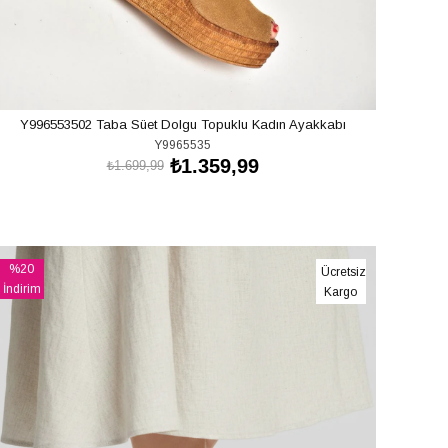
Y996553502 Taba Süet Dolgu Topuklu Kadın Ayakkabı
Y9965535
₺1.359,99
₺1.699,99
SEPETE EKLE
%20
Ücretsiz
İndirim
Kargo
%20İndirim