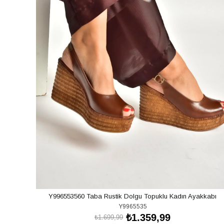
Y996553560 Taba Rustik Dolgu Topuklu Kadın Ayakkabı
Y9965535
₺1.359,99
₺1.699,99