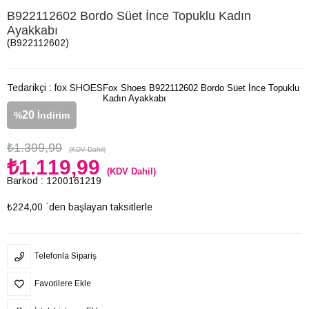
B922112602 Bordo Süet İnce Topuklu Kadın
Ayakkabı
(B922112602)
Tedarikçi
:
fox SHOES
Fox Shoes B922112602 Bordo Süet İnce Topuklu
Kadın Ayakkabı
20
%
İndirim
₺1.399,99
(KDV Dahil)
₺1.119,99
(KDV Dahil)
Barkod
:
1200161219
₺224,00
`den başlayan taksitlerle
Telefonla Sipariş
Favorilere Ekle