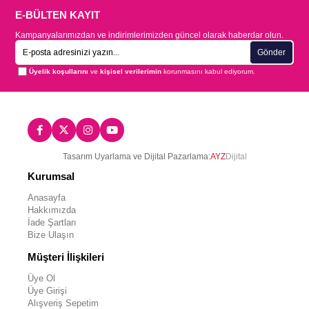
E-BÜLTEN KAYIT
Kampanyalarımızdan ve indirimlerimizden güncel olarak haberdar olun.
Gönder
Üyelik koşullarını
ve
kişisel verilerimin
korunmasını kabul ediyorum.
Tasarım Uyarlama ve Dijital Pazarlama:
AYZ
Dijital
Kurumsal
Anasayfa
Hakkımızda
İade Şartları
Bize Ulaşın
Müşteri İlişkileri
Üye Ol
Üye Girişi
Alışveriş Sepetim