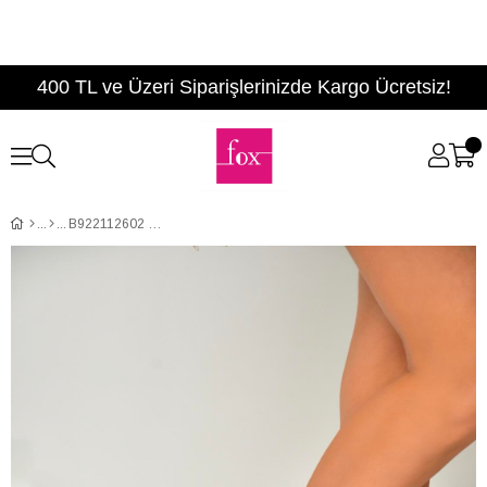
400 TL ve Üzeri Siparişlerinizde Kargo Ücretsiz!
B922112602 Bordo Süet İnce Topuklu Kadın Ayakkabı