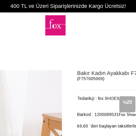
400 TL ve Üzeri Siparişlerinizde Kargo Ücretsiz!
Bakır Kadın Ayakkabı 
(F757005009)
Tedarikçi
:
fox SHOES
20
%
Barkod
:
1200089531
Fox Shoe
İndirim
₺9,60
`den başlayan taksitlerl