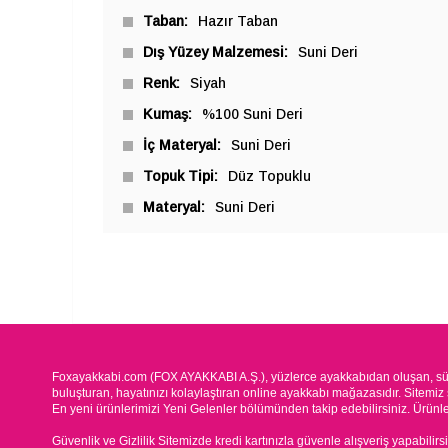
Taban
Hazır Taban
Dış Yüzey Malzemesi
Suni Deri
Renk
Siyah
Kumaş
%100 Suni Deri
İç Materyal
Suni Deri
Topuk Tipi
Düz Topuklu
Materyal
Suni Deri
Foxayakkabi.com (FOX AYAKKABI A.Ş.), yüzlerce ayakkabıdan oluşan, süre
buluşturan, hayatınızı kolaylaştıran online ayakkabı mağazasıdır. Sitemiz 
En yeni ürünlerimizi Yeni Gelenler bölümünden takip edebilirsiniz. Ürünleri
Güvenlik ve Gizlilik Sitemizde kredi kartınızla güvenle alışveriş yapabilirs