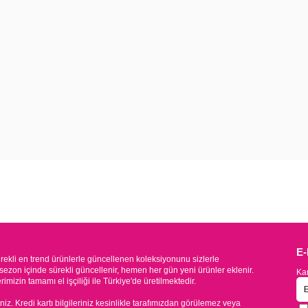
E
kli en trend ürünlerle güncellenen koleksiyonunu sizlerle
sezon içinde sürekli güncellenir, hemen her gün yeni ürünler eklenir.
Kam
mizin tamamı el işçiliği ile Türkiye'de üretilmektedir.
iniz. Kredi kartı bilgileriniz kesinlikle tarafımızdan görülemez veya