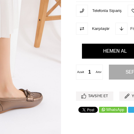
Telefonla Sipariş
Karşılaştır
F
Azalt
Artır
TAVSIYE ET
Y
WhatsApp