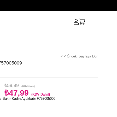
< < Önceki Sayfaya Dön
F757005009
₺59,99
(KDV Dahil)
₺47,99
(KDV Dahil)
s Bakır Kadın Ayakkabı F757005009
e