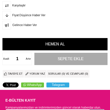
Karşılaştır
Fiyat Düşünce Haber Ver
Gelince Haber Ver
Azalt
Artır
TAVSIYE ET
YORUM YAZ
SORULAR (0) VE CEVAPLAR (0)
WhatsApp
Telegram
E-BÜLTEN KAYIT
Kampanyalarımızdan ve indirimlerimizden güncel olarak haberdar olun.