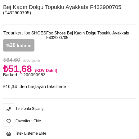
Bej Kadın Dolgu Topuklu Ayakkabı F432900705
(F432900705)
Tedarikçi
:
fox SHOES
Fox Shoes Bej Kadın Dolgu Topuklu Ayakkabı
F432900705
20
%
İndirim
₺64,60
(KDV Dahil)
₺51,68
(KDV Dahil)
Barkod
:
1200090983
₺10,34
`den başlayan taksitlerle
Telefonla Sipariş
Favorilere Ekle
İstek Listeme Ekle