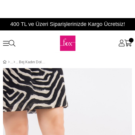
400 TL ve Üzeri Siparişlerinizde Kargo Ücretsiz!
Bej Kadın Dolgu Topuklu Ayakkabı F432900705