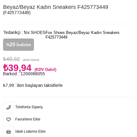
Beyaz/Beyaz Kadın Sneakers F425773449
(F425773449)
Tedarikçi
:
fox SHOES
Fox Shoes Beyaz/Beyaz Kadın Sneakers
F425773449
20
%
İndirim
₺49,92
(KDV Dahil)
₺39,94
(KDV Dahil)
Barkod
:
1200088055
₺7,99
`den başlayan taksitlerle
Telefonla Sipariş
Favorilere Ekle
İstek Listeme Ekle