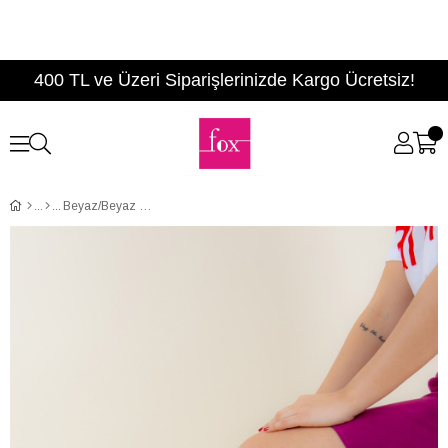
400 TL ve Üzeri Siparişlerinizde Kargo Ücretsiz!
Beyaz/Beyaz Kadın Sneakers F425773449