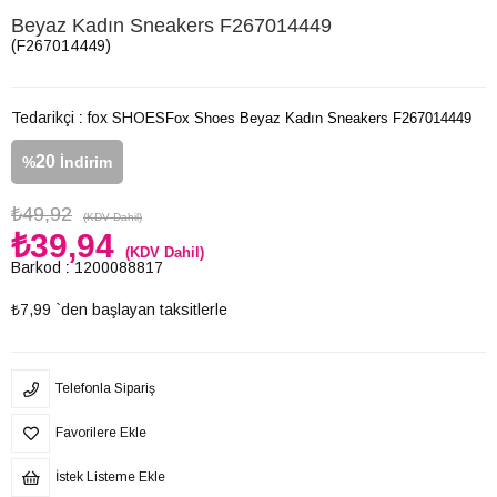
Beyaz Kadın Sneakers F267014449
(F267014449)
Tedarikçi
:
fox SHOES
Fox Shoes Beyaz Kadın Sneakers F267014449
20
%
İndirim
₺49,92
(KDV Dahil)
₺39,94
(KDV Dahil)
Barkod
:
1200088817
₺7,99
`den başlayan taksitlerle
Telefonla Sipariş
Favorilere Ekle
İstek Listeme Ekle