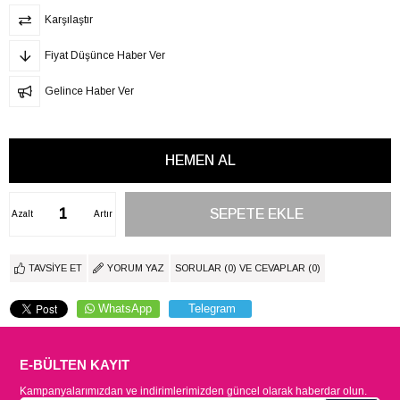
Karşılaştır
Fiyat Düşünce Haber Ver
Gelince Haber Ver
Azalt
Artır
TAVSIYE ET
YORUM YAZ
SORULAR (0) VE CEVAPLAR (0)
WhatsApp
Telegram
E-BÜLTEN KAYIT
Kampanyalarımızdan ve indirimlerimizden güncel olarak haberdar olun.