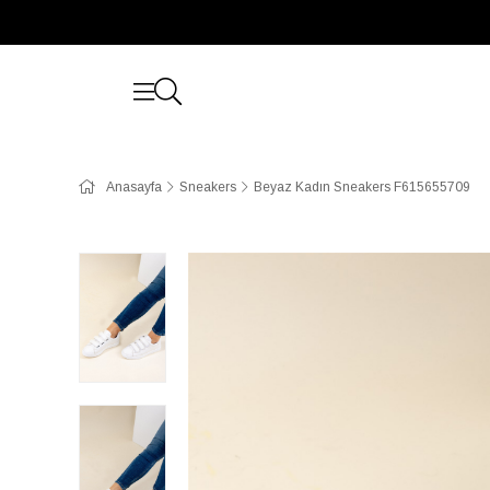
Anasayfa
Sneakers
Beyaz Kadın Sneakers F615655709