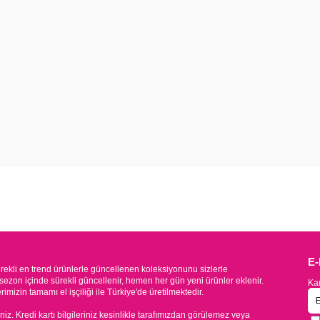
E
kli en trend ürünlerle güncellenen koleksiyonunu sizlerle
sezon içinde sürekli güncellenir, hemen her gün yeni ürünler eklenir.
Kam
mizin tamamı el işçiliği ile Türkiye'de üretilmektedir.
iniz. Kredi kartı bilgileriniz kesinlikle tarafımızdan görülemez veya