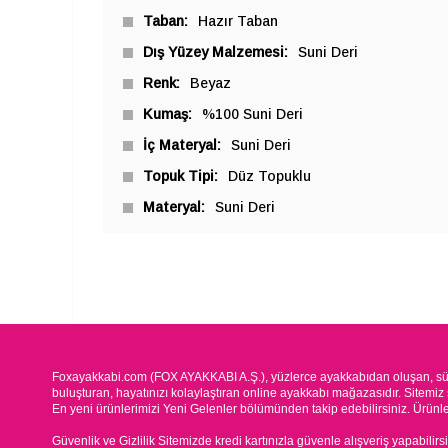
Taban
Hazır Taban
Dış Yüzey Malzemesi
Suni Deri
Renk
Beyaz
Kumaş
%100 Suni Deri
İç Materyal
Suni Deri
Topuk Tipi
Düz Topuklu
Materyal
Suni Deri
Foxayakkabi.com (FOX AYAKKABI A.Ş.), yüzlerce ayakkabıdan oluşan, süre
buluşturan, hayatınızı kolaylaştıran online ayakkabı mağazasıdır. Sitemiz 
En yeni ürünlerimizi Yeni Gelenler bölümünden takip edebilirsiniz. Ürünleri
Güvenlik ve Gizlilik Sitemizde kredi kartınızla güvenle alışveriş yapabilirs