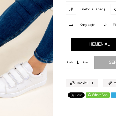
Telefonla Sipariş
Karşılaştır
F
Azalt
Artır
TAVSIYE ET
Y
WhatsApp