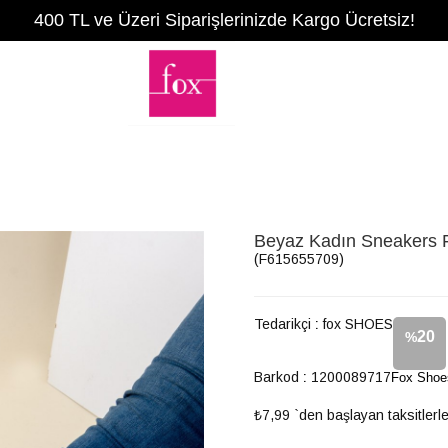
400 TL ve Üzeri Siparişlerinizde Kargo Ücretsiz!
Beyaz Kadın Sneakers
(F615655709)
Tedarikçi
:
fox SHOES
20
%
Barkod
:
1200089717
Fox Shoe
İndirim
₺7,99
`den başlayan taksitlerl