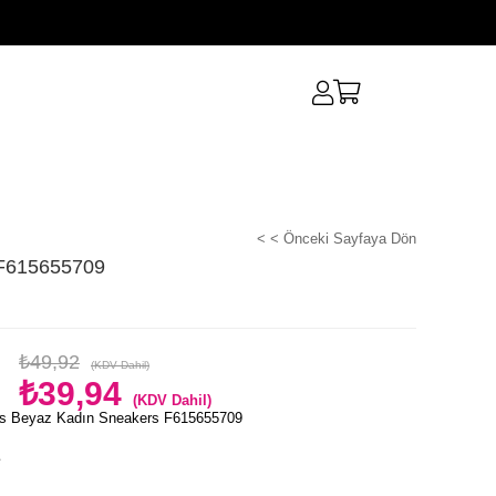
< < Önceki Sayfaya Dön
 F615655709
₺49,92
(KDV Dahil)
₺39,94
(KDV Dahil)
s Beyaz Kadın Sneakers F615655709
e