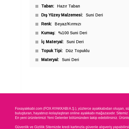
Taban
Hazır Taban
Dış Yüzey Malzemesi
Suni Deri
Renk
Beyaz/Kırmızı
Kumaş
%100 Suni Deri
İç Materyal
Suni Deri
Topuk Tipi
Düz Topuklu
Materyal
Suni Deri
Foxayakkabi.com (FOX AYAKKABI A.Ş.), yüzlerce ayakkabıdan oluşan, süre
buluşturan, hayatınızı kolaylaştıran online ayakkabı mağazasıdır. Sitemiz 
En yeni ürünlerimizi Yeni Gelenler bölümünden takip edebilirsiniz. Ürünleri
Güvenlik ve Gizlilik Sitemizde kredi kartınızla güvenle alışveriş yapabilirs