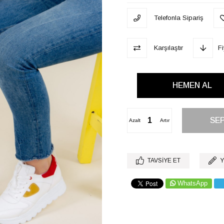
Telefonla Sipariş
Karşılaştır
F
Azalt
Artır
TAVSIYE ET
Y
WhatsApp