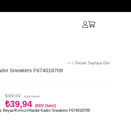
< < Önceki Sayfaya Dön
Kadın Sneakers F674018709
₺49,92
(KDV Dahil)
₺39,94
(KDV Dahil)
s Beyaz/Kırmızı/Hardal Kadın Sneakers F674018709
e