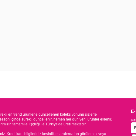
E
kli en trend ürünlerle güncellenen koleksiyonunu sizlerle
sezon içinde sürekli güncellenir, hemen her gün yeni ürünler eklenir.
Kam
mizin tamamı el işçiliği ile Türkiye'de üretilmektedir.
iniz. Kredi kartı bilgileriniz kesinlikle tarafımızdan görülemez veya