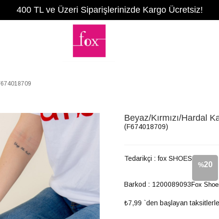
400 TL ve Üzeri Siparişlerinizde Kargo Ücretsiz!
 F674018709
Beyaz/Kırmızı/Hardal 
(F674018709)
Tedarikçi
:
fox SHOES
20
%
Barkod
:
1200089093
Fox Shoe
İndirim
₺7,99
`den başlayan taksitlerl