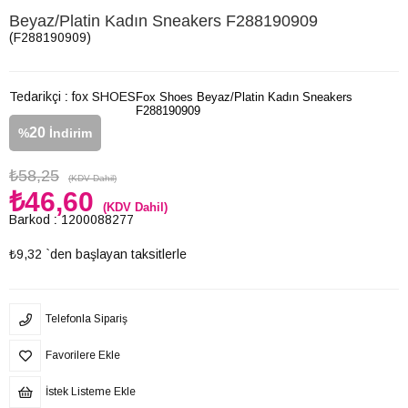
Beyaz/Platin Kadın Sneakers F288190909
(F288190909)
Tedarikçi
:
fox SHOES
Fox Shoes Beyaz/Platin Kadın Sneakers
F288190909
20
%
İndirim
₺58,25
(KDV Dahil)
₺46,60
(KDV Dahil)
Barkod
:
1200088277
₺9,32
`den başlayan taksitlerle
Telefonla Sipariş
Favorilere Ekle
İstek Listeme Ekle