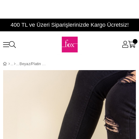
400 TL ve Üzeri Siparişlerinizde Kargo Ücretsiz!
Beyaz/Platin Kadın Sneakers F288190909