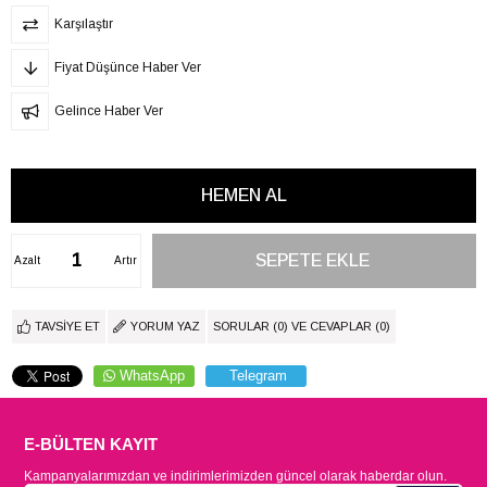
Karşılaştır
Fiyat Düşünce Haber Ver
Gelince Haber Ver
Azalt
Artır
TAVSIYE ET
YORUM YAZ
SORULAR (0) VE CEVAPLAR (0)
WhatsApp
Telegram
E-BÜLTEN KAYIT
Kampanyalarımızdan ve indirimlerimizden güncel olarak haberdar olun.