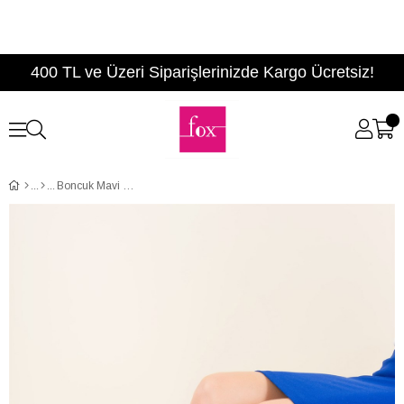
400 TL ve Üzeri Siparişlerinizde Kargo Ücretsiz!
Boncuk Mavi Kadın Topuklu F518306602