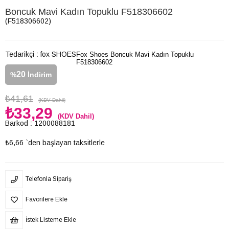
Boncuk Mavi Kadın Topuklu F518306602
(F518306602)
Tedarikçi
:
fox SHOES
Fox Shoes Boncuk Mavi Kadın Topuklu
F518306602
20
%
İndirim
₺41,61
(KDV Dahil)
₺33,29
(KDV Dahil)
Barkod
:
1200088181
₺6,66
`den başlayan taksitlerle
Telefonla Sipariş
Favorilere Ekle
İstek Listeme Ekle