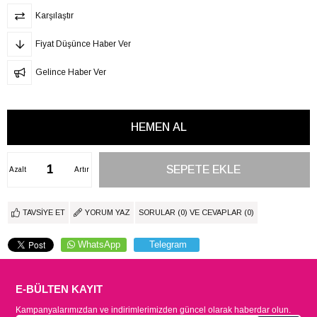
Karşılaştır
Fiyat Düşünce Haber Ver
Gelince Haber Ver
Azalt
Artır
TAVSIYE ET
YORUM YAZ
SORULAR (0) VE CEVAPLAR (0)
WhatsApp
Telegram
E-BÜLTEN KAYIT
Kampanyalarımızdan ve indirimlerimizden güncel olarak haberdar olun.