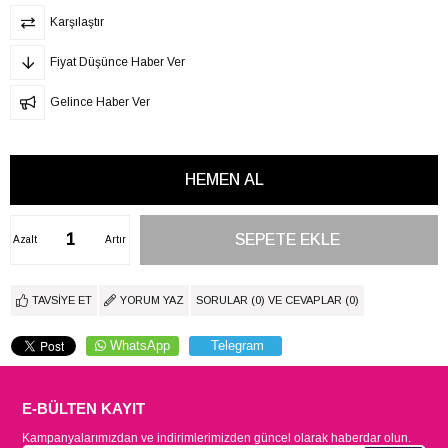
Karşılaştır
Fiyat Düşünce Haber Ver
Gelince Haber Ver
Azalt
Artır
TAVSIYE ET
YORUM YAZ
SORULAR (0) VE CEVAPLAR (0)
WhatsApp
Telegram
E-BÜLTEN KAYIT
Kampanyalarımızdan ve indirimlerimizden güncel olarak haberdar olun.