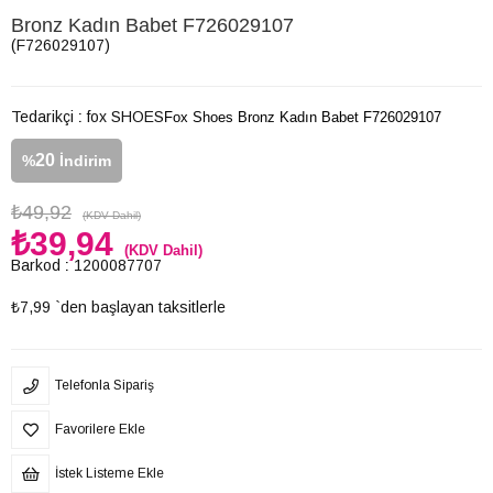
Bronz Kadın Babet F726029107
(F726029107)
Tedarikçi
:
fox SHOES
Fox Shoes Bronz Kadın Babet F726029107
20
%
İndirim
₺49,92
(KDV Dahil)
₺39,94
(KDV Dahil)
Barkod
:
1200087707
₺7,99
`den başlayan taksitlerle
Telefonla Sipariş
Favorilere Ekle
İstek Listeme Ekle