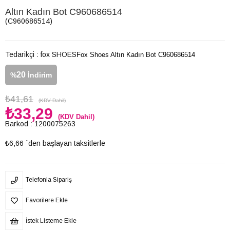
Altın Kadın Bot C960686514
(C960686514)
Tedarikçi
:
fox SHOES
Fox Shoes Altın Kadın Bot C960686514
20
%
İndirim
₺41,61
(KDV Dahil)
₺33,29
(KDV Dahil)
Barkod
:
1200075263
₺6,66
`den başlayan taksitlerle
Telefonla Sipariş
Favorilere Ekle
İstek Listeme Ekle