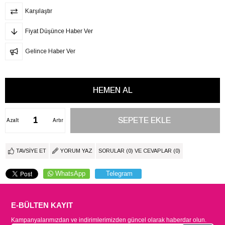
Karşılaştır
Fiyat Düşünce Haber Ver
Gelince Haber Ver
Azalt
Artır
TAVSIYE ET
YORUM YAZ
SORULAR (0) VE CEVAPLAR (0)
WhatsApp
Telegram
E-BÜLTEN KAYIT
Kampanyalarımızdan ve indirimlerimizden güncel olarak haberdar olun.