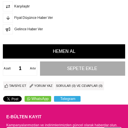
Karşılaştır
Fiyat Düşünce Haber Ver
Gelince Haber Ver
Azalt
Artır
TAVSIYE ET
YORUM YAZ
SORULAR (0) VE CEVAPLAR (0)
WhatsApp
Telegram
E-BÜLTEN KAYIT
Kampanyalarımızdan ve indirimlerimizden güncel olarak haberdar olun.