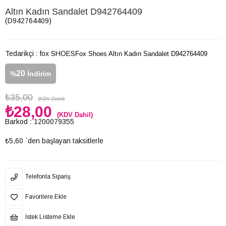
Altın Kadın Sandalet D942764409
(D942764409)
Tedarikçi
:
fox SHOES
Fox Shoes Altın Kadın Sandalet D942764409
20
%
İndirim
₺35,00
(KDV Dahil)
₺28,00
(KDV Dahil)
Barkod
:
1200079355
₺5,60
`den başlayan taksitlerle
Telefonla Sipariş
Favorilere Ekle
İstek Listeme Ekle