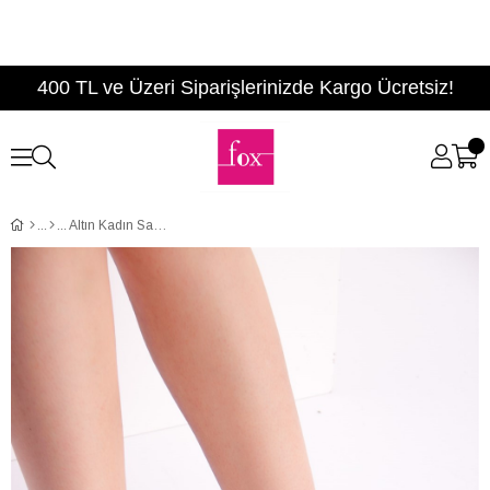
400 TL ve Üzeri Siparişlerinizde Kargo Ücretsiz!
Altın Kadın Sandalet D942764409