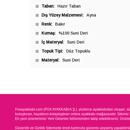
Taban
Hazır Taban
Dış Yüzey Malzemesi
Ayna
Renk
Bakır
Kumaş
%100 Suni Deri
İç Materyal
Suni Deri
Topuk Tipi
Düz Topuklu
Materyal
Suni Deri
Foxayakkabi.com (FOX AYAKKABI A.Ş.), yüzlerce ayakkabıdan oluşan, süre
buluşturan, hayatınızı kolaylaştıran online ayakkabı mağazasıdır. Sitemiz 
En yeni ürünlerimizi Yeni Gelenler bölümünden takip edebilirsiniz. Ürünleri
Güvenlik ve Gizlilik Sitemizde kredi kartınızla güvenle alışveriş yapabilirs