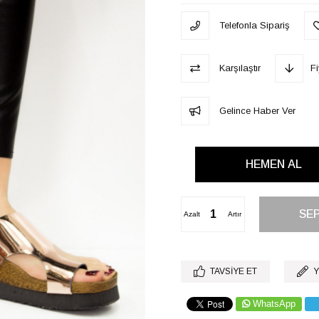
Telefonla Sipariş
Karşılaştır
F
Gelince Haber Ver
Azalt
Artır
TAVSIYE ET
Y
WhatsApp