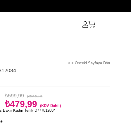
< < Önceki Sayfaya Dön
7812034
₺599,99
(KDV Dahil)
₺479,99
(KDV Dahil)
 Bakır Kadın Terlik D777812034
le