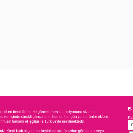
E
kli en trend ürünlerle güncellenen koleksiyonunu sizlerle
sezon içinde sürekli güncellenir, hemen her gün yeni ürünler eklenir.
Kam
mizin tamamı el işçiliği ile Türkiye'de üretilmektedir.
iniz. Kredi kartı bilgileriniz kesinlikle tarafımızdan görülemez veya