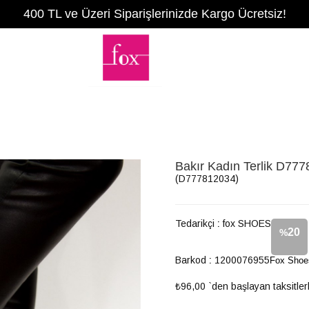
400 TL ve Üzeri Siparişlerinizde Kargo Ücretsiz!
Bakır Kadın Terlik D77
(D777812034)
Tedarikçi
:
fox SHOES
20
%
Barkod
:
1200076955
Fox Shoes
İndirim
₺96,00
`den başlayan taksitler