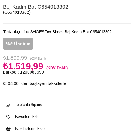
Bej Kadın Bot C654013302
(C654013302)
Tedarikçi
:
fox SHOES
Fox Shoes Bej Kadın Bot C654013302
20
%
İndirim
₺1.899,99
(KDV Dahil)
₺1.519,99
(KDV Dahil)
Barkod
:
1200083999
₺304,00
`den başlayan taksitlerle
Telefonla Sipariş
Favorilere Ekle
İstek Listeme Ekle