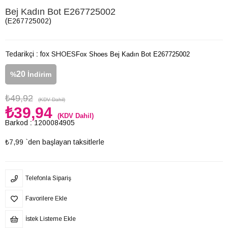
Bej Kadın Bot E267725002
(E267725002)
Tedarikçi
:
fox SHOES
Fox Shoes Bej Kadın Bot E267725002
20
%
İndirim
₺49,92
(KDV Dahil)
₺39,94
(KDV Dahil)
Barkod
:
1200084905
₺7,99
`den başlayan taksitlerle
Telefonla Sipariş
Favorilere Ekle
İstek Listeme Ekle