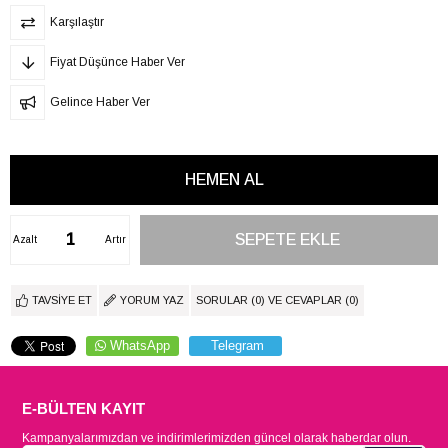
Karşılaştır
Fiyat Düşünce Haber Ver
Gelince Haber Ver
Azalt
Artır
TAVSIYE ET
YORUM YAZ
SORULAR (0) VE CEVAPLAR (0)
WhatsApp
Telegram
E-BÜLTEN KAYIT
Kampanyalarımızdan ve indirimlerimizden güncel olarak haberdar olun.