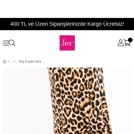
400 TL ve Üzeri Siparişlerinizde Kargo Ücretsiz!
Bej Kadın Bot E267725002