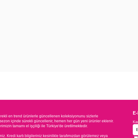
E
kli en trend ürünlerle güncellenen koleksiyonunu sizlerle
sezon içinde sürekli güncellenir, hemen her gün yeni ürünler eklenir.
Kam
mizin tamamı el işçiliği ile Türkiye'de üretilmektedir.
iniz. Kredi kartı bilgileriniz kesinlikle tarafımızdan görülemez veya