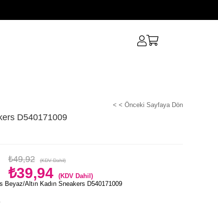
< < Önceki Sayfaya Dön
akers D540171009
₺49,92
(KDV Dahil)
₺39,94
(KDV Dahil)
s Beyaz/Altın Kadın Sneakers D540171009
e