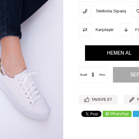
Telefonla Sipariş
Karşılaştır
F
Azalt
Artır
TAVSIYE ET
Y
WhatsApp