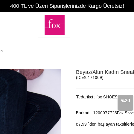
400 TL ve Üzeri Siparişlerinizde Kargo Ücretsiz!
09
Beyaz/Altın Kadın Sne
(D540171009)
Tedarikçi
:
fox SHOES
20
%
Barkod
:
1200077723
Fox Shoe
İndirim
₺7,99
`den başlayan taksitlerl