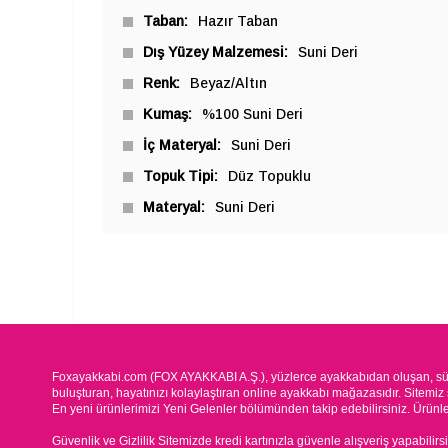
Taban
Hazır Taban
Dış Yüzey Malzemesi
Suni Deri
Renk
Beyaz/Altın
Kumaş
%100 Suni Deri
İç Materyal
Suni Deri
Topuk Tipi
Düz Topuklu
Materyal
Suni Deri
Foxayakkabi.com (FOX AYAKKABI A.Ş.), yüzlerce ayakkabıdan oluşan, süre
buluşturan, hayatınızı kolaylaştıran online ayakkabı mağazasıdır. Sitemiz 
En yeni ürünlerimizi Yeni Gelenler bölümünden takip edebilirsiniz. Ürünleri
Güvenlik ve Gizlilik Sitemizde kredi kartınızla güvenle alışveriş yapabilirs