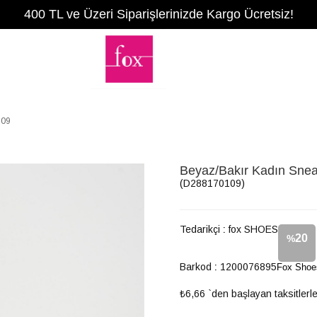
400 TL ve Üzeri Siparişlerinizde Kargo Ücretsiz!
109
Beyaz/Bakır Kadın Sne
(D288170109)
Tedarikçi
:
fox SHOES
20
%
Barkod
:
1200076895
Fox Shoe
İndirim
₺6,66
`den başlayan taksitlerl