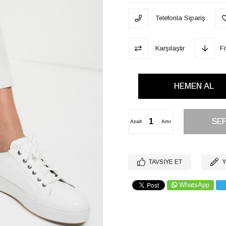
Telefonla Sipariş
Karşılaştır
F
Azalt
Artır
TAVSIYE ET
Y
WhatsApp