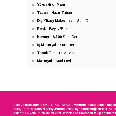
Yükseklik
2 cm
Taban
Hazır Taban
Dış Yüzey Malzemesi
Suni Deri
Renk
Beyaz/Bakır
Kumaş
%100 Suni Deri
İç Materyal
Suni Deri
Topuk Tipi
Düz Topuklu
Materyal
Suni Deri
Foxayakkabi.com (FOX AYAKKABI A.Ş.), yüzlerce ayakkabıdan oluşan, 
buluşturan, hayatınızı kolaylaştıran online ayakkabı mağazasıdır. Site
eklenir. En yeni ürünlerimizi Yeni Gelenler bölümünden takip edebilirsin