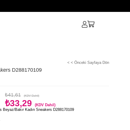
< < Önceki Sayfaya Dön
akers D288170109
₺41,61
(KDV Dahil)
₺33,29
(KDV Dahil)
s Beyaz/Bakır Kadın Sneakers D288170109
e