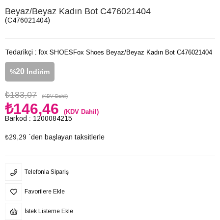
Beyaz/Beyaz Kadın Bot C476021404
(C476021404)
Tedarikçi
:
fox SHOES
Fox Shoes Beyaz/Beyaz Kadın Bot C476021404
20
%
İndirim
₺183,07
(KDV Dahil)
₺146,46
(KDV Dahil)
Barkod
:
1200084215
₺29,29
`den başlayan taksitlerle
Telefonla Sipariş
Favorilere Ekle
İstek Listeme Ekle