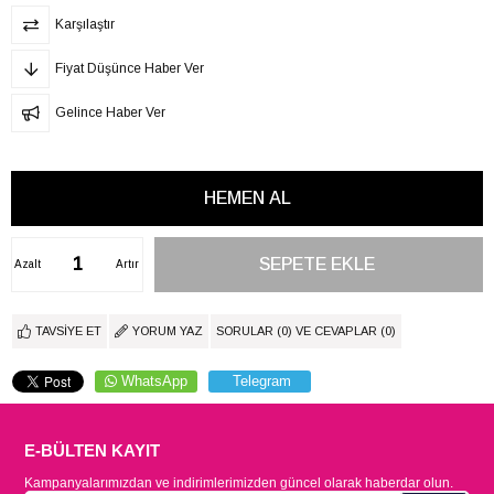
Karşılaştır
Fiyat Düşünce Haber Ver
Gelince Haber Ver
Azalt
Artır
TAVSIYE ET
YORUM YAZ
SORULAR (0) VE CEVAPLAR (0)
WhatsApp
Telegram
E-BÜLTEN KAYIT
Kampanyalarımızdan ve indirimlerimizden güncel olarak haberdar olun.