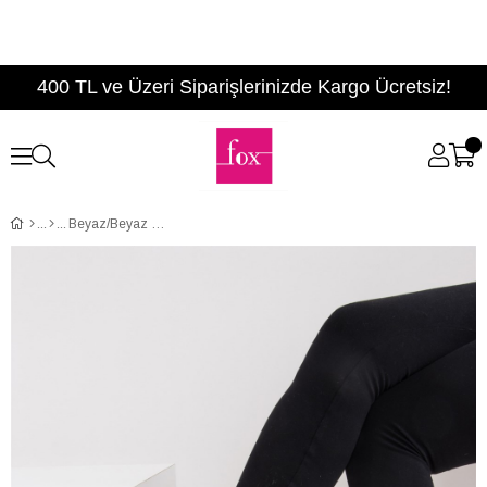
400 TL ve Üzeri Siparişlerinizde Kargo Ücretsiz!
Beyaz/Beyaz Kadın Bot C476021404