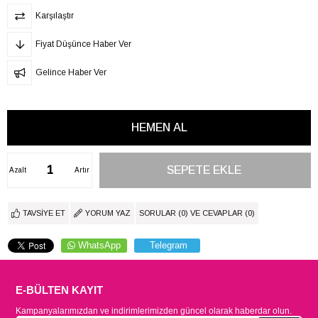
Karşılaştır
Fiyat Düşünce Haber Ver
Gelince Haber Ver
Azalt
Artır
TAVSIYE ET
YORUM YAZ
SORULAR (0) VE CEVAPLAR (0)
WhatsApp
Telegram
E-BÜLTEN KAYIT
Kampanyalarımızdan ve indirimlerimizden güncel olarak haberdar olun.