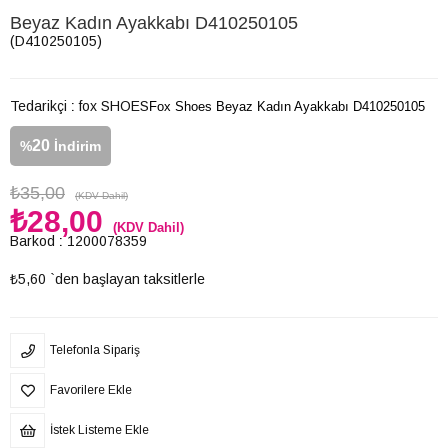
Beyaz Kadın Ayakkabı D410250105
(D410250105)
Tedarikçi
:
fox SHOES
Fox Shoes Beyaz Kadın Ayakkabı D410250105
20
%
İndirim
₺35,00
(KDV Dahil)
₺28,00
(KDV Dahil)
Barkod
:
1200078359
₺5,60
`den başlayan taksitlerle
Telefonla Sipariş
Favorilere Ekle
İstek Listeme Ekle