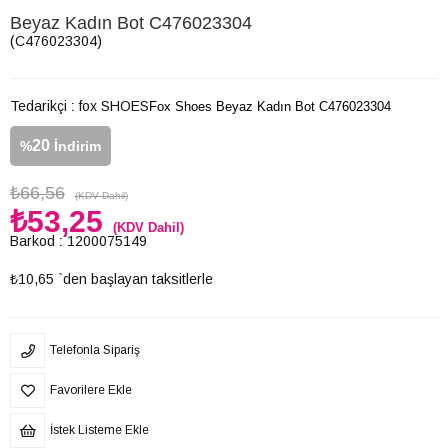
Beyaz Kadın Bot C476023304
(C476023304)
Tedarikçi
:
fox SHOES
Fox Shoes Beyaz Kadın Bot C476023304
20
%
İndirim
₺66,56
(KDV Dahil)
₺53,25
(KDV Dahil)
Barkod
:
1200075149
₺10,65
`den başlayan taksitlerle
Telefonla Sipariş
Favorilere Ekle
İstek Listeme Ekle