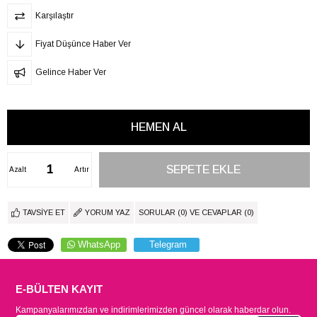
Karşılaştır
Fiyat Düşünce Haber Ver
Gelince Haber Ver
Azalt
Artır
TAVSIYE ET
YORUM YAZ
SORULAR (0) VE CEVAPLAR (0)
WhatsApp
Telegram
E-BÜLTEN KAYIT
Kampanyalarımızdan ve indirimlerimizden güncel olarak haberdar olun.