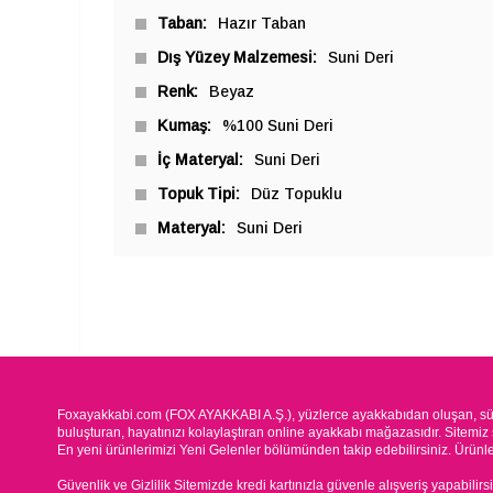
Taban
Hazır Taban
Dış Yüzey Malzemesi
Suni Deri
Renk
Beyaz
Kumaş
%100 Suni Deri
İç Materyal
Suni Deri
Topuk Tipi
Düz Topuklu
Materyal
Suni Deri
Foxayakkabi.com (FOX AYAKKABI A.Ş.), yüzlerce ayakkabıdan oluşan, süre
buluşturan, hayatınızı kolaylaştıran online ayakkabı mağazasıdır. Sitemiz 
En yeni ürünlerimizi Yeni Gelenler bölümünden takip edebilirsiniz. Ürünleri
Güvenlik ve Gizlilik Sitemizde kredi kartınızla güvenle alışveriş yapabilirs