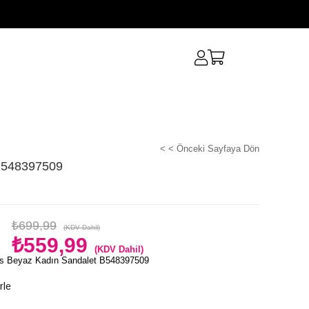
< < Önceki Sayfaya Dön
B548397509
₺699,99
(KDV Dahil)
₺559,99
(KDV Dahil)
s Beyaz Kadın Sandalet B548397509
rle