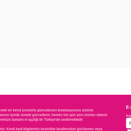
E
kli en trend ürünlerle güncellenen koleksiyonunu sizlerle
sezon içinde sürekli güncellenir, hemen her gün yeni ürünler eklenir.
Kam
mizin tamamı el işçiliği ile Türkiye'de üretilmektedir.
iniz. Kredi kartı bilgileriniz kesinlikle tarafımızdan görülemez veya