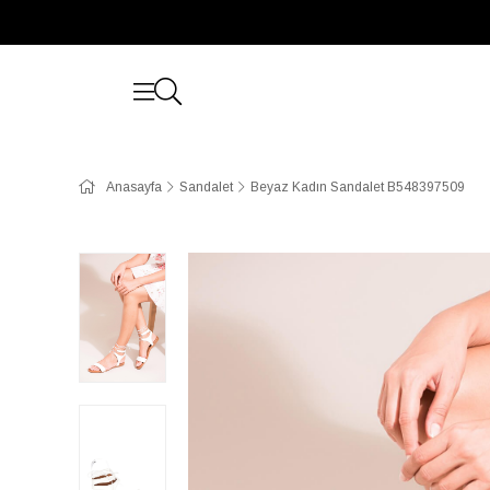
Anasayfa
Sandalet
Beyaz Kadın Sandalet B548397509