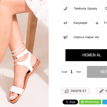
Telefonla Sipariş
Karşılaştır
F
Gelince Haber Ver
Azalt
Artır
TAVSIYE ET
Y
WhatsApp