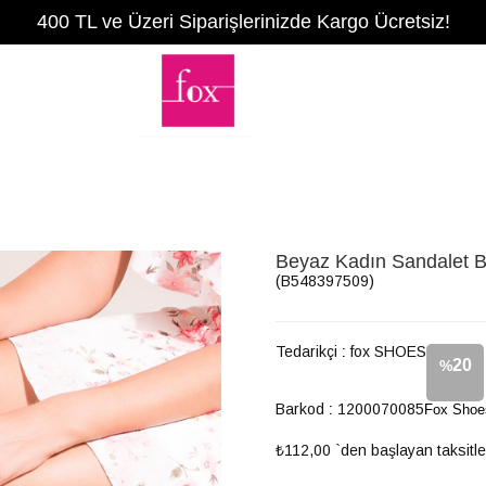
400 TL ve Üzeri Siparişlerinizde Kargo Ücretsiz!
Beyaz Kadın Sandalet 
(B548397509)
Tedarikçi
:
fox SHOES
20
%
Barkod
:
1200070085
Fox Shoe
İndirim
₺112,00
`den başlayan taksitle