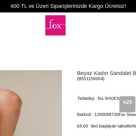
400 TL ve Üzeri Siparişlerinizde Kargo Ücretsiz!
Beyaz Kadın Sandalet 
(B551156004)
Tedarikçi
:
fox SHOES
20
%
Barkod
:
1200068730
Fox Shoe
İndirim
₺9,60
`den başlayan taksitlerl