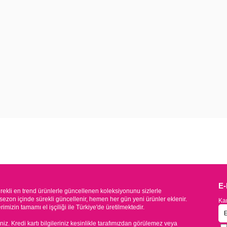
E
kli en trend ürünlerle güncellenen koleksiyonunu sizlerle
sezon içinde sürekli güncellenir, hemen her gün yeni ürünler eklenir.
Kam
mizin tamamı el işçiliği ile Türkiye'de üretilmektedir.
iniz. Kredi kartı bilgileriniz kesinlikle tarafımızdan görülemez veya