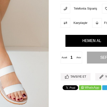
Telefonla Sipariş
Karşılaştır
F
Azalt
Artır
TAVSIYE ET
Y
WhatsApp