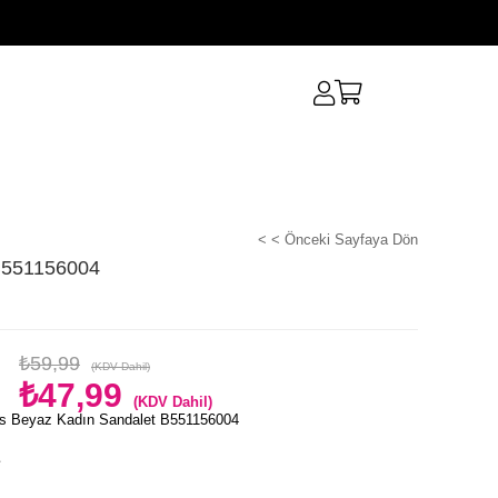
< < Önceki Sayfaya Dön
B551156004
₺59,99
(KDV Dahil)
₺47,99
(KDV Dahil)
s Beyaz Kadın Sandalet B551156004
e