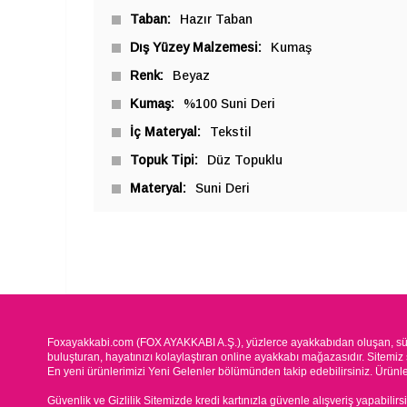
Taban
Hazır Taban
Dış Yüzey Malzemesi
Kumaş
Renk
Beyaz
Kumaş
%100 Suni Deri
İç Materyal
Tekstil
Topuk Tipi
Düz Topuklu
Materyal
Suni Deri
Foxayakkabi.com (FOX AYAKKABI A.Ş.), yüzlerce ayakkabıdan oluşan, süre
buluşturan, hayatınızı kolaylaştıran online ayakkabı mağazasıdır. Sitemiz 
En yeni ürünlerimizi Yeni Gelenler bölümünden takip edebilirsiniz. Ürünleri
Güvenlik ve Gizlilik Sitemizde kredi kartınızla güvenle alışveriş yapabilirs