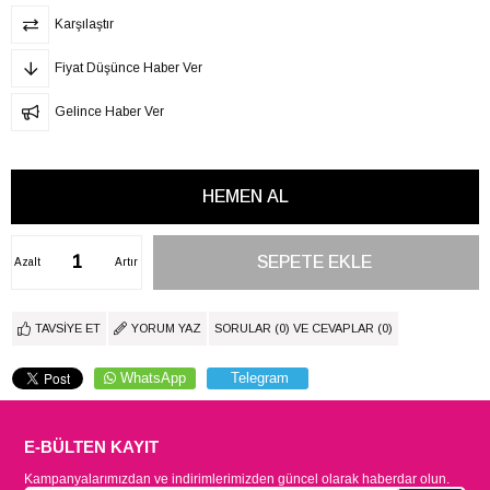
Karşılaştır
Fiyat Düşünce Haber Ver
Gelince Haber Ver
Azalt
Artır
TAVSIYE ET
YORUM YAZ
SORULAR (0) VE CEVAPLAR (0)
WhatsApp
Telegram
E-BÜLTEN KAYIT
Kampanyalarımızdan ve indirimlerimizden güncel olarak haberdar olun.