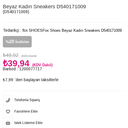
Beyaz Kadın Sneakers D540171009
(D540171009)
Tedarikçi
:
fox SHOES
Fox Shoes Beyaz Kadın Sneakers D540171009
20
%
İndirim
₺49,92
(KDV Dahil)
₺39,94
(KDV Dahil)
Barkod
:
1200077717
₺7,99
`den başlayan taksitlerle
Telefonla Sipariş
Favorilere Ekle
İstek Listeme Ekle