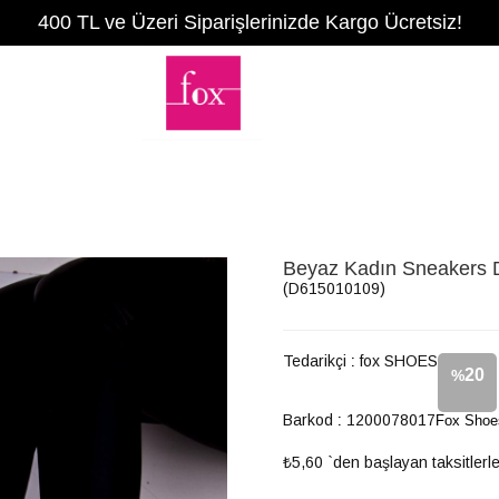
400 TL ve Üzeri Siparişlerinizde Kargo Ücretsiz!
Beyaz Kadın Sneakers
(D615010109)
Tedarikçi
:
fox SHOES
20
%
Barkod
:
1200078017
Fox Shoe
İndirim
₺5,60
`den başlayan taksitlerl