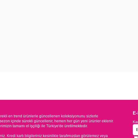
E
kli en trend ürünlerle güncellenen koleksiyonunu sizlerle
sezon içinde sürekli güncellenir, hemen her gün yeni ürünler eklenir.
Kam
mizin tamamı el işçiliği ile Türkiye'de üretilmektedir.
iniz. Kredi kartı bilgileriniz kesinlikle tarafımızdan görülemez veya