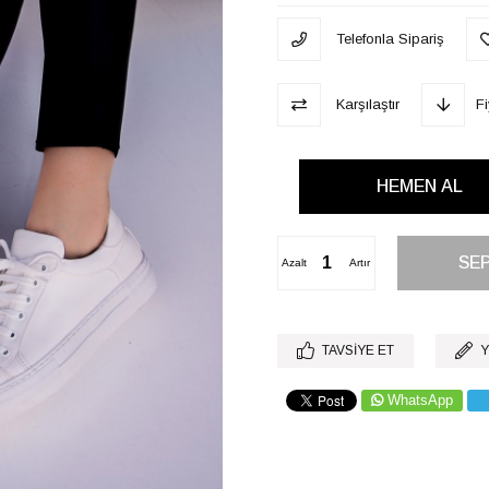
Telefonla Sipariş
Karşılaştır
F
Azalt
Artır
TAVSIYE ET
Y
WhatsApp