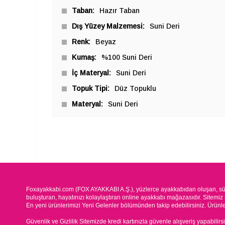
Taban
Hazır Taban
Dış Yüzey Malzemesi
Suni Deri
Renk
Beyaz
Kumaş
%100 Suni Deri
İç Materyal
Suni Deri
Topuk Tipi
Düz Topuklu
Materyal
Suni Deri
Foxayakkabi.com (FOX AYAKKABI A.Ş.), yüzlerce ayakkabıdan oluşan, süre
buluşturan, hayatınızı kolaylaştıran online ayakkabı mağazasıdır. Sitemiz 
En yeni ürünlerimizi Yeni Gelenler bölümünden takip edebilirsiniz. Ürünleri
Güvenlik ve Gizlilik Sitemizde kredi kartınızla güvenle alışveriş yapabilirs