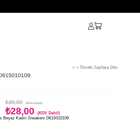
< < Önceki Sayfaya Dön
 D615010109
₺35,00
(KDV Dahil)
₺28,00
(KDV Dahil)
s Beyaz Kadın Sneakers D615010109
e