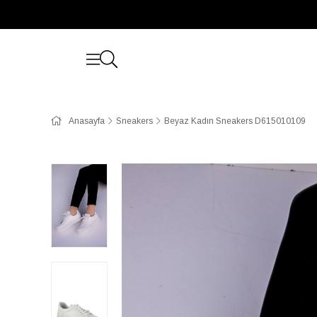
Anasayfa
Sneakers
Beyaz Kadın Sneakers D615010109