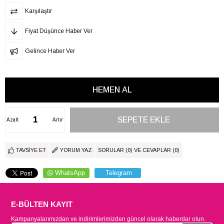
Karşılaştır
Fiyat Düşünce Haber Ver
Gelince Haber Ver
Azalt
Artır
TAVSIYE ET
YORUM YAZ
SORULAR (0) VE CEVAPLAR (0)
WhatsApp
Telegram
E-BÜLTEN KAYIT
Kampanyalarımızdan ve indirimlerimizden güncel olarak haberdar olun.