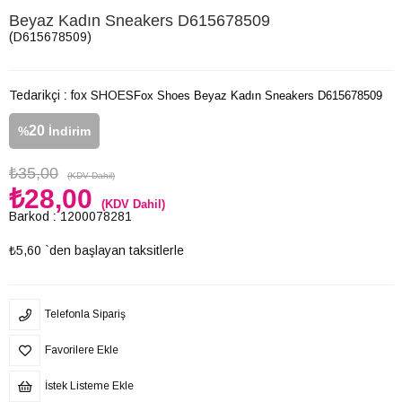
Beyaz Kadın Sneakers D615678509
(D615678509)
Tedarikçi
:
fox SHOES
Fox Shoes Beyaz Kadın Sneakers D615678509
20
%
İndirim
₺35,00
(KDV Dahil)
₺28,00
(KDV Dahil)
Barkod
:
1200078281
₺5,60
`den başlayan taksitlerle
Telefonla Sipariş
Favorilere Ekle
İstek Listeme Ekle