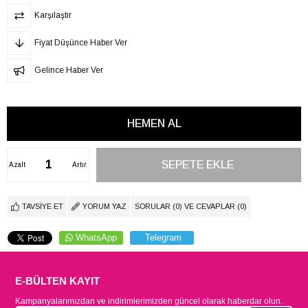
Karşılaştır
Fiyat Düşünce Haber Ver
Gelince Haber Ver
Azalt
Artır
TAVSIYE ET
YORUM YAZ
SORULAR (0) VE CEVAPLAR (0)
WhatsApp
Telegram
E-BÜLTEN KAYIT
Kampanyalarımızdan ve indirimlerimizden güncel olarak haberdar olun.