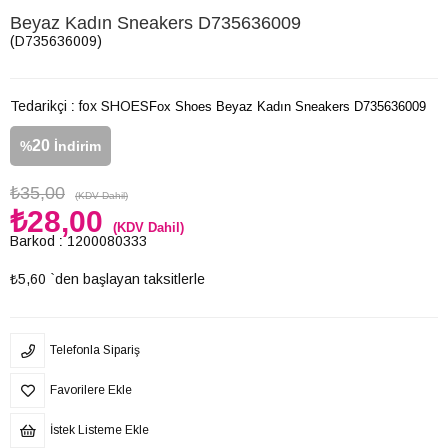
Beyaz Kadın Sneakers D735636009
(D735636009)
Tedarikçi
:
fox SHOES
Fox Shoes Beyaz Kadın Sneakers D735636009
20
%
İndirim
₺35,00
(KDV Dahil)
₺28,00
(KDV Dahil)
Barkod
:
1200080333
₺5,60
`den başlayan taksitlerle
Telefonla Sipariş
Favorilere Ekle
İstek Listeme Ekle