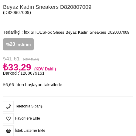
Beyaz Kadın Sneakers D820807009
(D820807009)
Tedarikçi
:
fox SHOES
Fox Shoes Beyaz Kadın Sneakers D820807009
20
%
İndirim
₺41,61
(KDV Dahil)
₺33,29
(KDV Dahil)
Barkod
:
1200079151
₺6,66
`den başlayan taksitlerle
Telefonla Sipariş
Favorilere Ekle
İstek Listeme Ekle