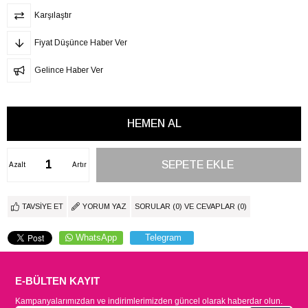
Karşılaştır
Fiyat Düşünce Haber Ver
Gelince Haber Ver
Azalt
Artır
TAVSIYE ET
YORUM YAZ
SORULAR (0) VE CEVAPLAR (0)
WhatsApp
Telegram
E-BÜLTEN KAYIT
Kampanyalarımızdan ve indirimlerimizden güncel olarak haberdar olun.