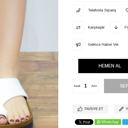
Telefonla Sipariş
Karşılaştır
F
Gelince Haber Ver
Azalt
Artır
TAVSIYE ET
Y
WhatsApp