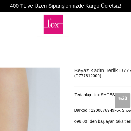
400 TL ve Üzeri Siparişlerinizde Kargo Ücretsiz!
Beyaz Kadın Terlik D7
(D777812009)
Tedarikçi
:
fox SHOES
20
%
Barkod
:
1200076949
Fox Shoe
İndirim
₺96,00
`den başlayan taksitler