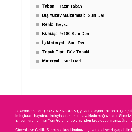
Taban
Hazır Taban
Dış Yüzey Malzemesi
Suni Deri
Renk
Beyaz
Kumaş
%100 Suni Deri
İç Materyal
Suni Deri
Topuk Tipi
Düz Topuklu
Materyal
Suni Deri
Foxayakkabi.com (FOX AYAKKABI A.Ş.), yüzlerce ayakkabıdan oluşan, süre
buluşturan, hayatınızı kolaylaştıran online ayakkabı mağazasıdır. Sitemiz 
En yeni ürünlerimizi Yeni Gelenler bölümünden takip edebilirsiniz. Ürünleri
Güvenlik ve Gizlilik Sitemizde kredi kartınızla güvenle alışveriş yapabilirs