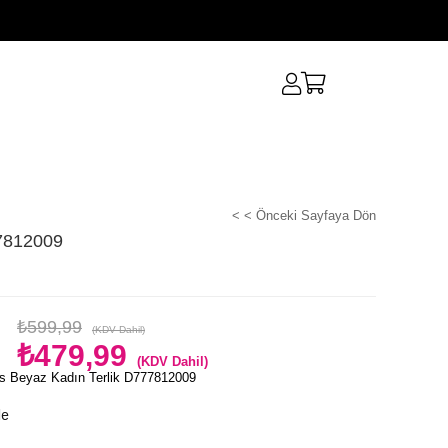
< < Önceki Sayfaya Dön
77812009
₺599,99
(KDV Dahil)
₺479,99
(KDV Dahil)
s Beyaz Kadın Terlik D777812009
le