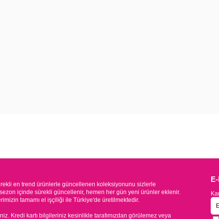
E
kli en trend ürünlerle güncellenen koleksiyonunu sizlerle
sezon içinde sürekli güncellenir, hemen her gün yeni ürünler eklenir.
Kam
mizin tamamı el işçiliği ile Türkiye'de üretilmektedir.
iniz. Kredi kartı bilgileriniz kesinlikle tarafımızdan görülemez veya