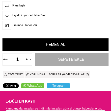
Karşılaştır
Fiyat Düşünce Haber Ver
Gelince Haber Ver
Azalt
Artır
TAVSIYE ET
YORUM YAZ
SORULAR (0) VE CEVAPLAR (0)
WhatsApp
Telegram
E-BÜLTEN KAYIT
Kampanyalarımızdan ve indirimlerimizden güncel olarak haberdar olun.