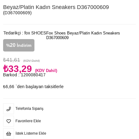
Beyaz/Platin Kadın Sneakers D367000609
(D367000609)
Tedarikçi
:
fox SHOES
Fox Shoes Beyaz/Platin Kadın Sneakers
D367000609
20
%
İndirim
₺41,61
(KDV Dahil)
₺33,29
(KDV Dahil)
Barkod
:
1200080417
₺6,66
`den başlayan taksitlerle
Telefonla Sipariş
Favorilere Ekle
İstek Listeme Ekle