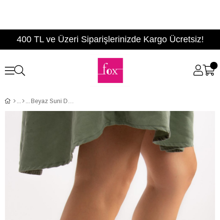
400 TL ve Üzeri Siparişlerinizde Kargo Ücretsiz!
Beyaz Suni Deri Kadın Bot E380181509