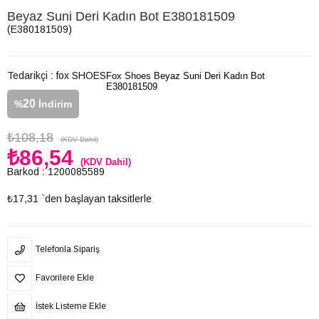
Beyaz Suni Deri Kadın Bot E380181509
(E380181509)
Tedarikçi
:
fox SHOES
Fox Shoes Beyaz Suni Deri Kadın Bot
E380181509
20
%
İndirim
₺108,18
(KDV Dahil)
₺86,54
(KDV Dahil)
Barkod
:
1200085589
₺17,31
`den başlayan taksitlerle
Telefonla Sipariş
Favorilere Ekle
İstek Listeme Ekle