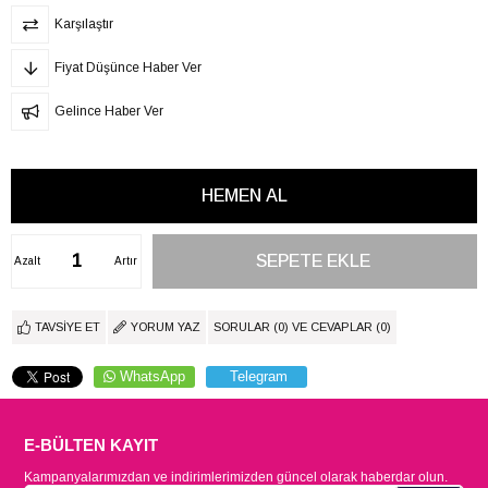
Karşılaştır
Fiyat Düşünce Haber Ver
Gelince Haber Ver
Azalt
Artır
TAVSIYE ET
YORUM YAZ
SORULAR (0) VE CEVAPLAR (0)
WhatsApp
Telegram
E-BÜLTEN KAYIT
Kampanyalarımızdan ve indirimlerimizden güncel olarak haberdar olun.