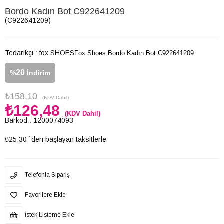
Bordo Kadın Bot C922641209
(C922641209)
Tedarikçi
:
fox SHOES
Fox Shoes Bordo Kadın Bot C922641209
20
%
İndirim
₺158,10
(KDV Dahil)
₺126,48
(KDV Dahil)
Barkod
:
1200074093
₺25,30
`den başlayan taksitlerle
Telefonla Sipariş
Favorilere Ekle
İstek Listeme Ekle