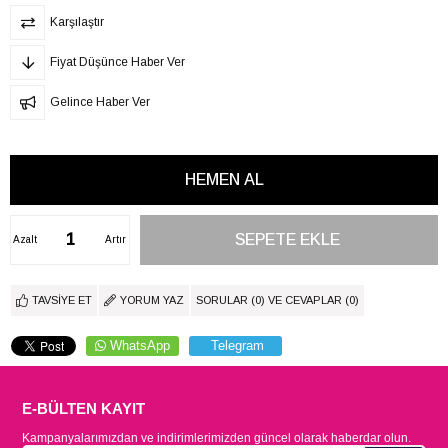
Karşılaştır
Fiyat Düşünce Haber Ver
Gelince Haber Ver
Azalt
Artır
TAVSIYE ET
YORUM YAZ
SORULAR (0) VE CEVAPLAR (0)
WhatsApp
Telegram
E-BÜLTEN KAYIT
Kampanyalarımızdan ve indirimlerimizden güncel olarak haberdar olun.