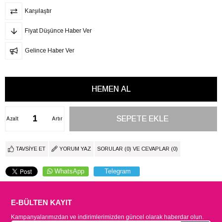
Karşılaştır
Fiyat Düşünce Haber Ver
Gelince Haber Ver
Azalt
Artır
TAVSIYE ET
YORUM YAZ
SORULAR (0) VE CEVAPLAR (0)
WhatsApp
Telegram
E-BÜLTEN KAYIT
Kampanyalarımızdan ve indirimlerimizden güncel olarak haberdar olun.