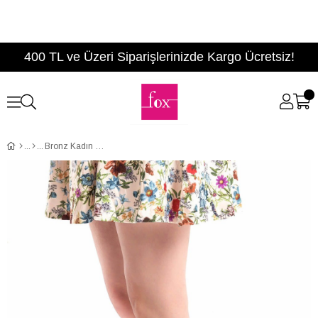
400 TL ve Üzeri Siparişlerinizde Kargo Ücretsiz!
Bronz Kadın Dolgu Topuklu Ayakkabı 9459608146