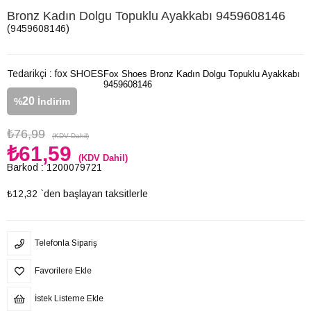
Bronz Kadın Dolgu Topuklu Ayakkabı 9459608146
(9459608146)
Tedarikçi
:
fox SHOES
Fox Shoes Bronz Kadın Dolgu Topuklu Ayakkabı
9459608146
20
%
İndirim
₺76,99
(KDV Dahil)
₺61,59
(KDV Dahil)
Barkod
:
1200079721
₺12,32
`den başlayan taksitlerle
Telefonla Sipariş
Favorilere Ekle
İstek Listeme Ekle