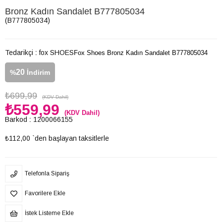
Bronz Kadın Sandalet B777805034
(B777805034)
Tedarikçi
:
fox SHOES
Fox Shoes Bronz Kadın Sandalet B777805034
20
%
İndirim
₺699,99
(KDV Dahil)
₺559,99
(KDV Dahil)
Barkod
:
1200066155
₺112,00
`den başlayan taksitlerle
Telefonla Sipariş
Favorilere Ekle
İstek Listeme Ekle