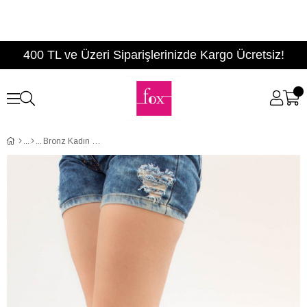
400 TL ve Üzeri Siparişlerinizde Kargo Ücretsiz!
Bronz Kadın Sandalet B777805034