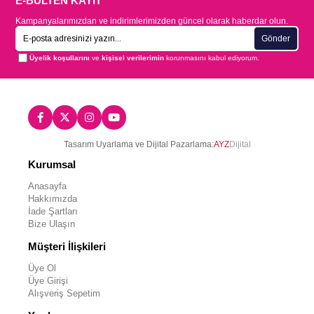
E-BÜLTEN KAYIT
Kampanyalarımızdan ve indirimlerimizden güncel olarak haberdar olun.
Gönder
Üyelik koşullarını
ve
kişisel verilerimin
korunmasını kabul ediyorum.
Tasarım Uyarlama ve Dijital Pazarlama:
AYZ
Dijital
Kurumsal
Anasayfa
Hakkımızda
İade Şartları
Bize Ulaşın
Müşteri İlişkileri
Üye Ol
Üye Girişi
Alışveriş Sepetim