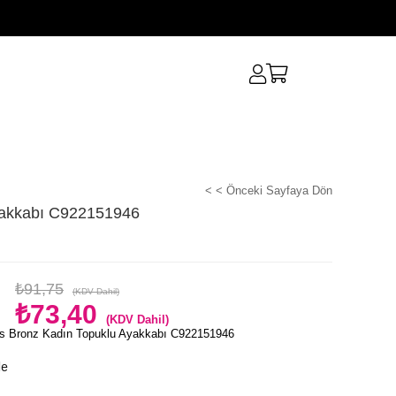
< < Önceki Sayfaya Dön
yakkabı C922151946
₺91,75
(KDV Dahil)
₺73,40
(KDV Dahil)
s Bronz Kadın Topuklu Ayakkabı C922151946
le