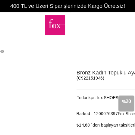
400 TL ve Üzeri Siparişlerinizde Kargo Ücretsiz!
946
Bronz Kadın Topuklu A
(C922151946)
Tedarikçi
:
fox SHOES
20
%
Barkod
:
1200076397
Fox Shoe
İndirim
₺14,68
`den başlayan taksitler