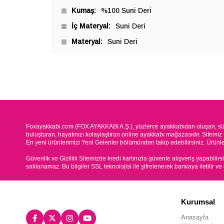
Kumaş
%100 Suni Deri
İç Materyal
Suni Deri
Materyal
Suni Deri
Foxayakkabi.com (FOX AYAKKABI A.Ş.), yüzlerce ayakkabıdan oluşan, süre
buluşturan, hayatınızı kolaylaştıran online ayakkabı mağazasıdır. Sitemiz 
En yeni ürünlerimizi Yeni Gelenler bölümünden takip edebilirsiniz. Ürünleri
Güvenlik ve Gizlilik Sitemizde kredi kartınızla güvenle alışveriş yapabilirs
saklanamaz. Bu bilgiler SSL teknolojisi ile şifrelenerek bankaya iletilir ve
Kurumsal
Anasayfa