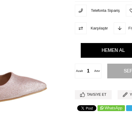
Telefonla Sipariş
Karşılaştır
F
Azalt
Artır
TAVSIYE ET
Y
WhatsApp