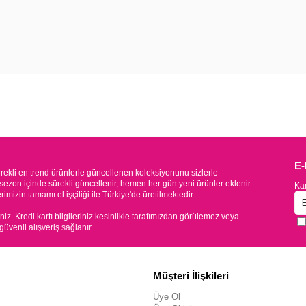
E
kli en trend ürünlerle güncellenen koleksiyonunu sizlerle
sezon içinde sürekli güncellenir, hemen her gün yeni ürünler eklenir.
Kam
mizin tamamı el işçiliği ile Türkiye'de üretilmektedir.
iniz. Kredi kartı bilgileriniz kesinlikle tarafımızdan görülemez veya
 güvenli alışveriş sağlanır.
Müşteri İlişkileri
Üye Ol