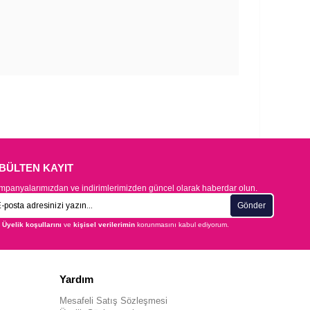
-BÜLTEN KAYIT
panyalarımızdan ve indirimlerimizden güncel olarak haberdar olun.
Gönder
Üyelik koşullarını
ve
kişisel verilerimin
korunmasını kabul ediyorum.
Yardım
Mesafeli Satış Sözleşmesi