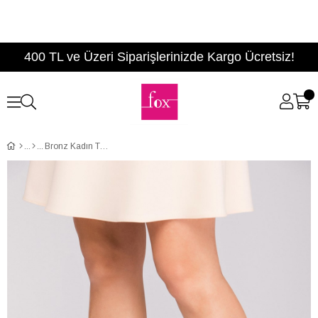
400 TL ve Üzeri Siparişlerinizde Kargo Ücretsiz!
Bronz Kadın Topuklu Ayakkabı D340040034