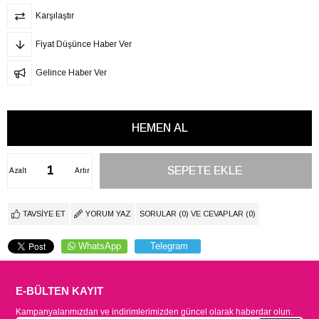
Karşılaştır
Fiyat Düşünce Haber Ver
Gelince Haber Ver
Azalt
Artır
TAVSIYE ET
YORUM YAZ
SORULAR (0) VE CEVAPLAR (0)
WhatsApp
Telegram
E-BÜLTEN KAYIT
Kampanyalarımızdan ve indirimlerimizden güncel olarak haberdar olun.