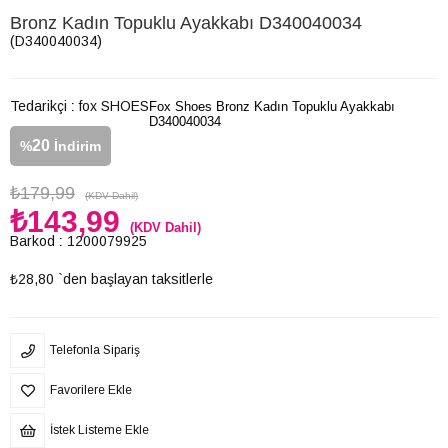
Bronz Kadın Topuklu Ayakkabı D340040034
(D340040034)
Tedarikçi
:
fox SHOES
Fox Shoes Bronz Kadın Topuklu Ayakkabı
D340040034
20
%
İndirim
₺179,99
(KDV Dahil)
₺143,99
(KDV Dahil)
Barkod
:
1200079925
₺28,80
`den başlayan taksitlerle
Telefonla Sipariş
Favorilere Ekle
İstek Listeme Ekle