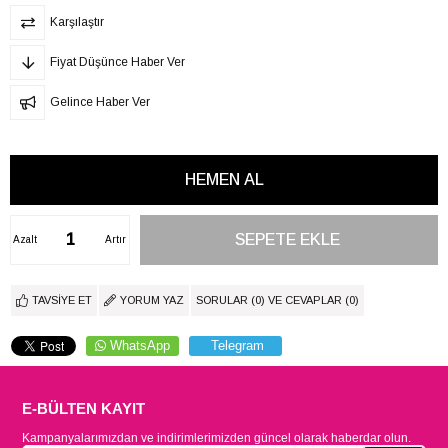
Karşılaştır
Fiyat Düşünce Haber Ver
Gelince Haber Ver
Azalt
Artır
TAVSIYE ET
YORUM YAZ
SORULAR (0) VE CEVAPLAR (0)
WhatsApp
Telegram
E-BÜLTEN KAYIT
Kampanyalarımızdan ve indirimlerimizden güncel olarak haberdar olun.