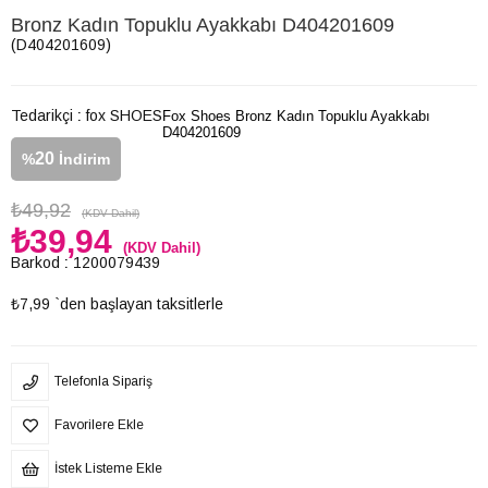
Bronz Kadın Topuklu Ayakkabı D404201609
(D404201609)
Tedarikçi
:
fox SHOES
Fox Shoes Bronz Kadın Topuklu Ayakkabı
D404201609
20
%
İndirim
₺49,92
(KDV Dahil)
₺39,94
(KDV Dahil)
Barkod
:
1200079439
₺7,99
`den başlayan taksitlerle
Telefonla Sipariş
Favorilere Ekle
İstek Listeme Ekle