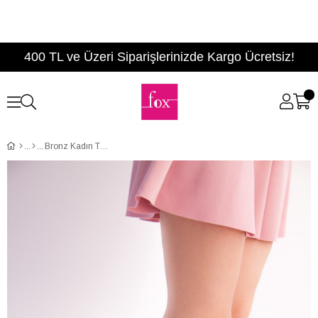
400 TL ve Üzeri Siparişlerinizde Kargo Ücretsiz!
Bronz Kadın Topuklu Ayakkabı D404201609