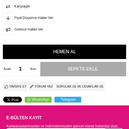
Karşılaştır
Fiyat Düşünce Haber Ver
Gelince Haber Ver
Azalt
Artır
TAVSIYE ET
YORUM YAZ
SORULAR (0) VE CEVAPLAR (0)
WhatsApp
Telegram
E-BÜLTEN KAYIT
Kampanyalarımızdan ve indirimlerimizden güncel olarak haberdar olun.