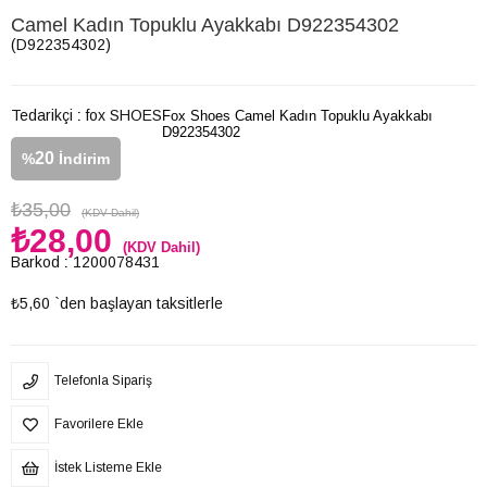
Camel Kadın Topuklu Ayakkabı D922354302
(D922354302)
Tedarikçi
:
fox SHOES
Fox Shoes Camel Kadın Topuklu Ayakkabı
D922354302
20
%
İndirim
₺35,00
(KDV Dahil)
₺28,00
(KDV Dahil)
Barkod
:
1200078431
₺5,60
`den başlayan taksitlerle
Telefonla Sipariş
Favorilere Ekle
İstek Listeme Ekle