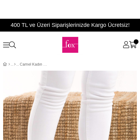
400 TL ve Üzeri Siparişlerinizde Kargo Ücretsiz!
Camel Kadın Topuklu Ayakkabı D922354302