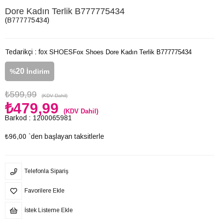
Dore Kadın Terlik B777775434
(B777775434)
Tedarikçi
:
fox SHOES
Fox Shoes Dore Kadın Terlik B777775434
20
%
İndirim
₺599,99
(KDV Dahil)
₺479,99
(KDV Dahil)
Barkod
:
1200065981
₺96,00
`den başlayan taksitlerle
Telefonla Sipariş
Favorilere Ekle
İstek Listeme Ekle