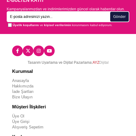
E-BÜLTEN KAYIT
Kampanyalarımızdan ve indirimlerimizden güncel olarak haberdar olun.
Gönder
Üyelik koşullarını
ve
kişisel verilerimin
korunmasını kabul ediyorum.
Tasarım Uyarlama ve Dijital Pazarlama:
AYZ
Dijital
Kurumsal
Anasayfa
Hakkımızda
İade Şartları
Bize Ulaşın
Müşteri İlişkileri
Üye Ol
Üye Girişi
Alışveriş Sepetim