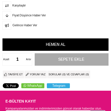
Karşılaştır
Fiyat Düşünce Haber Ver
Gelince Haber Ver
Azalt
Artır
TAVSIYE ET
YORUM YAZ
SORULAR (0) VE CEVAPLAR (0)
WhatsApp
Telegram
E-BÜLTEN KAYIT
Kampanyalarımızdan ve indirimlerimizden güncel olarak haberdar olun.