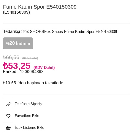
Füme Kadın Spor E540150309
(E540150309)
Tedarikçi
:
fox SHOES
Fox Shoes Füme Kadın Spor E540150309
20
%
İndirim
₺66,56
(KDV Dahil)
₺53,25
(KDV Dahil)
Barkod
:
1200084863
₺10,65
`den başlayan taksitlerle
Telefonla Sipariş
Favorilere Ekle
İstek Listeme Ekle