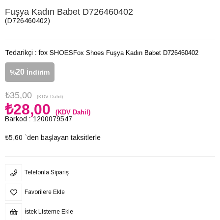
Fuşya Kadın Babet D726460402
(D726460402)
Tedarikçi
:
fox SHOES
Fox Shoes Fuşya Kadın Babet D726460402
20
%
İndirim
₺35,00
(KDV Dahil)
₺28,00
(KDV Dahil)
Barkod
:
1200079547
₺5,60
`den başlayan taksitlerle
Telefonla Sipariş
Favorilere Ekle
İstek Listeme Ekle