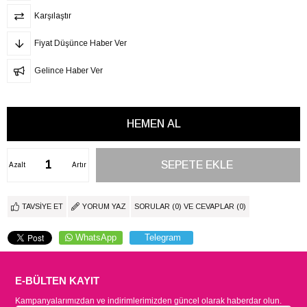
Karşılaştır
Fiyat Düşünce Haber Ver
Gelince Haber Ver
Azalt
Artır
TAVSIYE ET
YORUM YAZ
SORULAR (0) VE CEVAPLAR (0)
WhatsApp
Telegram
E-BÜLTEN KAYIT
Kampanyalarımızdan ve indirimlerimizden güncel olarak haberdar olun.