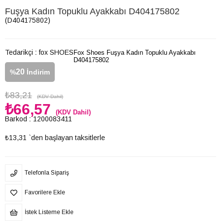
Fuşya Kadın Topuklu Ayakkabı D404175802
(D404175802)
Tedarikçi
:
fox SHOES
Fox Shoes Fuşya Kadın Topuklu Ayakkabı
D404175802
20
%
İndirim
₺83,21
(KDV Dahil)
₺66,57
(KDV Dahil)
Barkod
:
1200083411
₺13,31
`den başlayan taksitlerle
Telefonla Sipariş
Favorilere Ekle
İstek Listeme Ekle