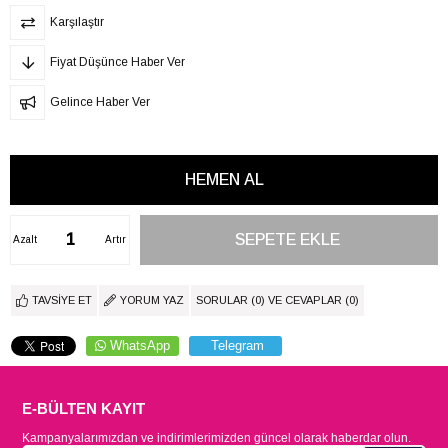
Karşılaştır
Fiyat Düşünce Haber Ver
Gelince Haber Ver
Azalt
Artır
TAVSIYE ET
YORUM YAZ
SORULAR (0) VE CEVAPLAR (0)
WhatsApp
Telegram
E-BÜLTEN KAYIT
Kampanyalarımızdan ve indirimlerimizden güncel olarak haberdar olun.