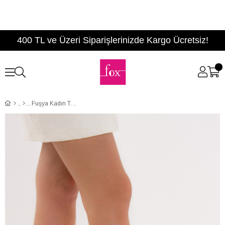
400 TL ve Üzeri Siparişlerinizde Kargo Ücretsiz!
Fuşya Kadın Topuklu Ayakkabı D404175802