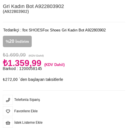
Gri Kadın Bot A922803902
(A922803902)
Tedarikçi
:
fox SHOES
Fox Shoes Gri Kadın Bot A922803902
20
%
İndirim
₺1.699,99
(KDV Dahil)
₺1.359,99
(KDV Dahil)
Barkod
:
1200058145
₺272,00
`den başlayan taksitlerle
Telefonla Sipariş
Favorilere Ekle
İstek Listeme Ekle