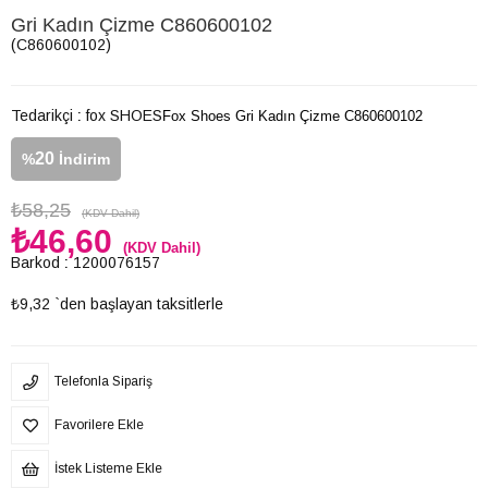
Gri Kadın Çizme C860600102
(C860600102)
Tedarikçi
:
fox SHOES
Fox Shoes Gri Kadın Çizme C860600102
20
%
İndirim
₺58,25
(KDV Dahil)
₺46,60
(KDV Dahil)
Barkod
:
1200076157
₺9,32
`den başlayan taksitlerle
Telefonla Sipariş
Favorilere Ekle
İstek Listeme Ekle