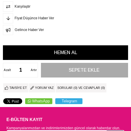
Karşılaştır
Fiyat Düşünce Haber Ver
Gelince Haber Ver
Azalt
Artır
TAVSIYE ET
YORUM YAZ
SORULAR (0) VE CEVAPLAR (0)
WhatsApp
Telegram
E-BÜLTEN KAYIT
Kampanyalarımızdan ve indirimlerimizden güncel olarak haberdar olun.